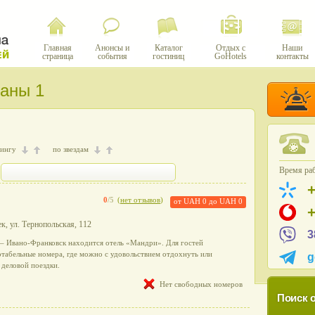
Главная
Анонсы и
Каталог
Отдых с
Наши
страница
события
гостиниц
GoHotels
контакты
заны 1
тингу
по звездам
Время раб
0
/5
(
нет отзывов
)
от
UAH 0
до
UAH 0
ек, ул. Тернопольская, 112
3
 – Ивано-Франковск находится отель «Мандри». Для гостей
табельные номера, где можно с удовольствием отдохнуть или
g
 деловой поездки.
Нет свободных номеров
Поиск о