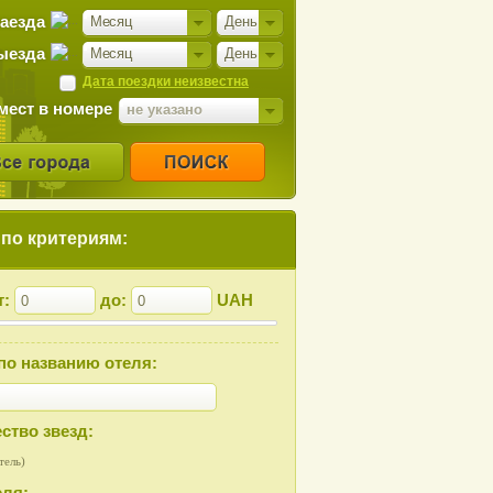
заезда
Месяц
День
ыезда
Месяц
День
Дата поездки неизвестна
мест в номере
не указано
 по критериям:
т:
до:
UAH
по названию отеля:
ство звезд:
тель)
еля: