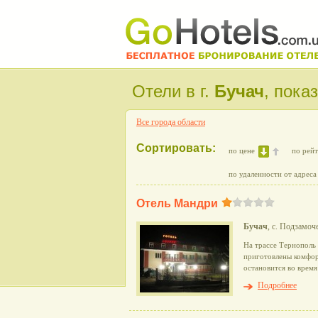
Отели в г.
Бучач
, пока
Все города области
Сортировать:
по цене
по рей
по удаленности от адреса
Отель Мандри
Бучач
, с. Подзамоч
На трассе Тернополь
приготовлены комфор
остановится во время
Подробнее