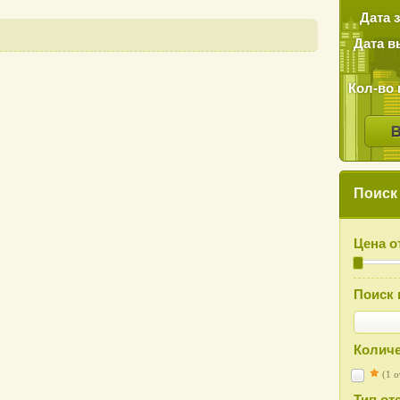
Дата 
Дата в
Кол-во 
Поиск
Цена о
Поиск 
Количе
(1 о
Тип от