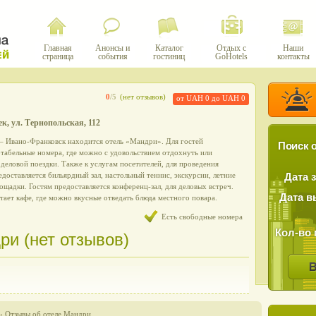
Главная
Анонсы и
Каталог
Отдых с
Наши
страница
события
гостиниц
GoHotels
контакты
0
/5
(нет отзывов)
от UAH 0 до UAH 0
ек, ул. Тернопольская, 112
 – Ивано-Франковск находится отель «Мандри». Для гостей
Поиск о
табельные номера, где можно с удовольствием отдохнуть или
 деловой поездки. Также к услугам посетителей, для проведения
доставляется бильярдный зал, настольный теннис, экскурсии, летние
Дата 
лощадки. Гостям предоставляется конференц-зал, для деловых встреч.
Дата в
тает кафе, где можно вкусные отведать блюда местного повара.
Есть свободные номера
Кол-во 
и (нет отзывов)
›
Отзывы об отеле Мандри