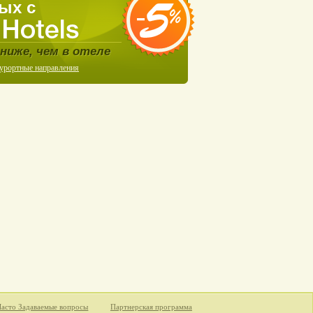
ых с
ниже, чем в отеле
курортные направления
Часто Задаваемые вопросы
Партнерская программа