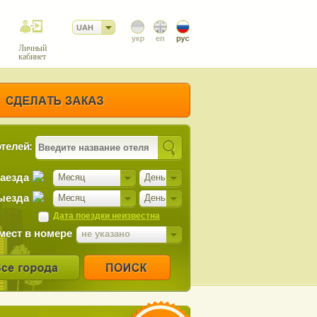
UAH
Личный
кабинет
телей:
заезда
Месяц
День
ыезда
Месяц
День
Дата поездки неизвестна
мест в номере
не указано