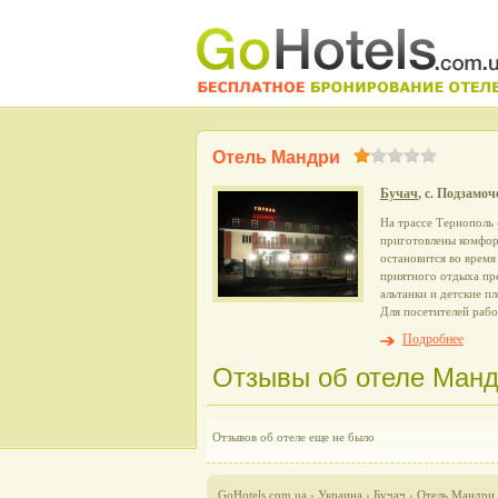
Отель Мандри
Бучач
, с. Подзамоч
На трассе Тернополь
приготовлены комфор
остановится во время
приятного отдыха пре
альтанки и детские п
Для посетителей рабо
Подробнее
Отзывы об отеле Мандр
Отзывов об отеле еще не было
GoHotels.com.ua
›
Украина
›
Бучач
›
Отель Мандри