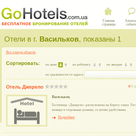
Главная
Анонсы
страница
событ
Отели в г.
Васильков
, показаны 1
Все города области
Сортировать:
по цене
по рейтингу
по звездам
по удаленности от адреса
Отель Джерело
0
/5
(
Васильков
,
Гостиница «Джерело» расположена на берегу озера. Го
номера и отдельные домики, со всеми удобствами.
Подробнее