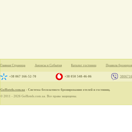
Главная Страница
Анонсы и События
Каталог гостиниц
Правила брониро
+38 067 166-52-70
+38 050 548-46-06
380671
GoHotels.com.ua
- Система бесплатного бронирования отелей и гостиниц.
© 2011 - 2026 GoHotels.com.ua. Все права защищены.