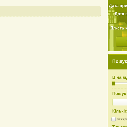
Дата пр
Дата 
Кіл-сть 
Пошук 
Ціна в
Пошук 
Кількіс
без зір
Тип го