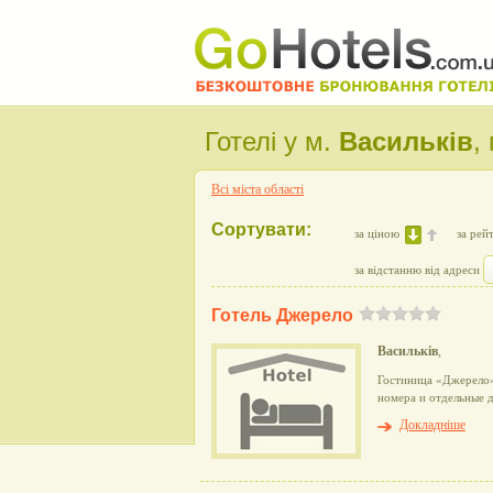
Готелі у м.
Васильків
,
Всі міста області
Сортувати:
за ціною
за рей
за відстанню від адреси
Готель Джерело
Васильків
,
Гостиница «Джерело»
номера и отдельные д
Докладніше