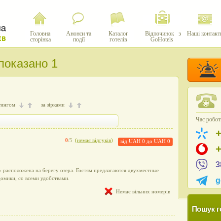
Головна
Анонси та
Каталог
Відпочинок з
Наші контакт
сторінка
події
готелів
GoHotels
 показано 1
тингом
за зірками
Час роботи
0
/5
(
немає відгуків
)
від
UAH 0
до
UAH 0
3
 расположена на берегу озера. Гостям предлагаются двухместные
омики, со всеми удобствами.
g
Немає вільних номерів
Пошук г