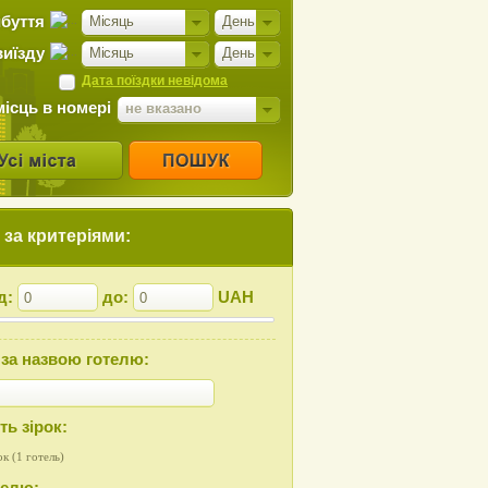
ибуття
Місяць
День
виїзду
Місяць
День
Дата поїздки невідома
місць в номері
не вказано
за критеріями:
ід:
до:
UAH
за назвою готелю:
ть зірок:
ок (1 готель)
телю: