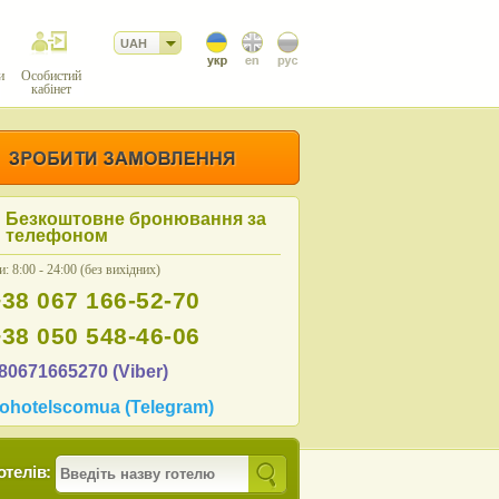
UAH
и
Особистий
кабінет
Безкоштовне бронювання за
телефоном
: 8:00 - 24:00 (без вихідних)
+38 067 166-52-70
+38 050 548-46-06
80671665270 (Viber)
ohotelscomua (Telegram)
отелів: