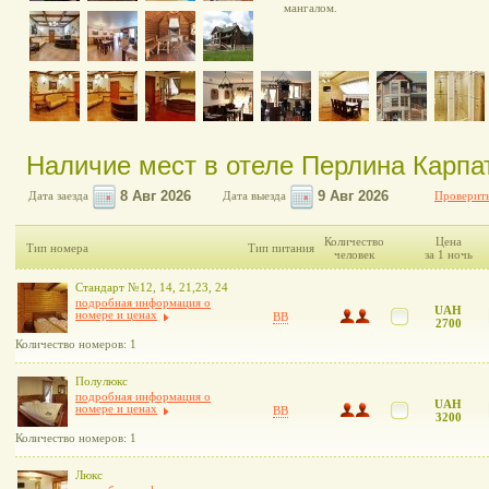
мангалом.
Наличие мест в отеле Перлина Карпа
Дата заезда
Дата выезда
Проверить
Количество
Цена
Тип номера
Тип питания
человек
за 1 ночь
Стандарт №12, 14, 21,23, 24
подробная информация о
UAH
номере и ценах
BB
2700
Количество номеров: 1
Полулюкс
подробная информация о
UAH
номере и ценах
BB
3200
Количество номеров: 1
Люкс