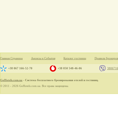
Главная Страница
Анонсы и События
Каталог гостиниц
Правила брониро
+38 067 166-52-70
+38 050 548-46-06
380671
GoHotels.com.ua
- Система бесплатного бронирования отелей и гостиниц.
© 2011 - 2026 GoHotels.com.ua. Все права защищены.