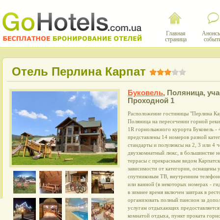
Главная
Анонсы
страница
событ
Отель Перлина Карпат
Буковель
,
Поляница, уча
Проходной 1
Расположение гостиницы "Перлина Карп
Поляница на пересечении горной реки
1R горнолыжного курорта Буковель - 4
представлены 14 номеров разной кате
стандарты и полулюксы на 2, 3 или 4 ч
двухкомнатный люкс, в большинстве н
террасы с прекрасным видом Карпатск
зависимости от категории, оснащены 
спутниковым ТВ, внутренним телефоно
или ванной (в некоторых номерах - г
в зимнее время включен завтрак в рес
организовать полный пансион за допо
услугам отдыхающих предоставляется 
комнатой отдыха, пункт проката горн