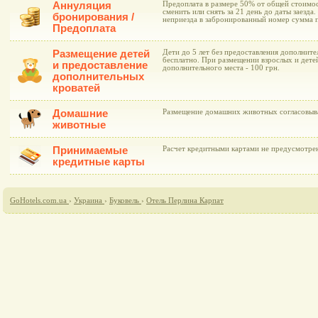
Аннуляция
Предоплата в размере 50% от общей стоимо
сменить или снять за 21 день до даты заезда
бронирования /
неприезда в забронированный номер сумма п
Предоплата
Размещение детей
Дети до 5 лет без предоставления дополнит
бесплатно. При размещении взрослых и дете
и предоставление
дополнительного места - 100 грн.
дополнительных
кроватей
Домашние
Размещение домашних животных согласовыва
животные
Принимаемые
Расчет кредитными картами не предусмотре
кредитные карты
GoHotels.com.ua
›
Украина
›
Буковель
›
Отель Перлина Карпат