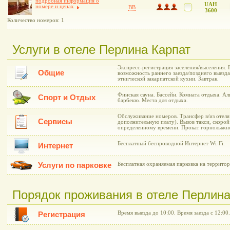
подробная информация о
UAH
номере и ценах
BB
3600
Количество номеров: 1
Услуги в отеле Перлина Карпат
Экспресс-регистрация заселения/выселения.
Общие
возможность раннего заезда/позднего выезда
этнической закарпатской кухни. Завтрак.
Финская сауна. Бассейн. Комната отдыха. Ал
Спорт и Отдых
барбекю. Места для отдыха.
Обслуживание номеров. Трансфер в/из отеля
Сервисы
дополнительную плату). Вызов такси, скоро
определенному времени. Прокат горнолыжн
Бесплатный беспроводной Интернет Wi-Fi.
Интернет
Услуги по парковке
Бесплатная охраняемая парковка на территор
Порядок проживания в отеле Перлина
Время выезда до 10:00. Время заезда с 12:00.
Регистрация