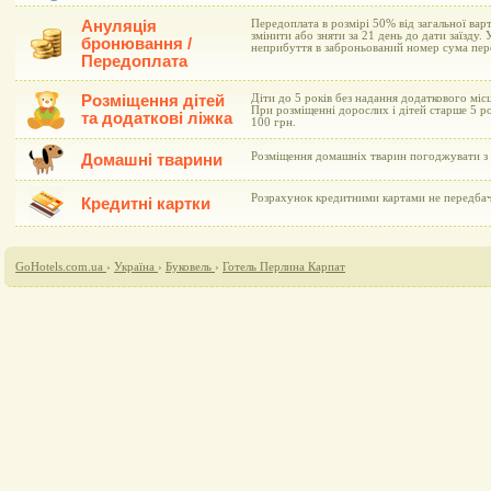
Ануляція
Передоплата в розмірі 50% від загальної ва
змінити або зняти за 21 день до дати заїзду. У
бронювання /
неприбуття в заброньований номер сума пер
Передоплата
Розміщення дітей
Діти до 5 років без надання додаткового мі
При розміщенні дорослих і дітей старше 5 ро
та додаткові ліжка
100 грн.
Розміщення домашніх тварин погоджувати з 
Домашні тварини
Розрахунок кредитними картами не передба
Кредитні картки
GoHotels.com.ua
›
Україна
›
Буковель
›
Готель Перлина Карпат