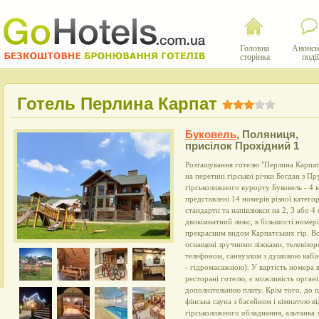
Головна
Анонси
сторінка
події
Готель Перлина Карпат
Буковель
,
Поляниця,
присілок Прохідний 1
Розташування готелю "Перлина Карпат"
на перетині гірської річки Богдан з П
гірськолижного курорту Буковель - 4 к
представлені 14 номерів різної катего
стандарти та напівлюкси на 2, 3 або 4
двокімнатний люкс, в більшості номерів
прекрасним видом Карпатських гір. Всі
оснащені зручними ліжками, телевізор
телефоном, санвузлом з душовою кабі
- гідромасажною). У вартість номера 
ресторані готелю, є можливість органі
дополнітельнию плату. Крім того, до 
фінська сауна з басейном і кімнатою в
гірськолижного обладнання, альтанка 