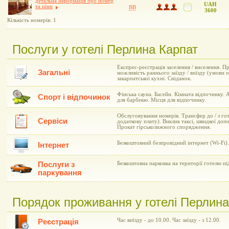
детальна інформація про номер
UAH
та ціни
BB
3600
Кількість номерів: 1
Послуги у готелі Перлина Карпат
Експрес-реєстрація заселення / виселення. П
Загальні
можливість раннього заїзду / виїзду (умови о
закарпатської кухні. Сніданок.
Фінська сауна. Басейн. Кімната відпочинку. 
Спорт і відпочинок
для барбекю. Місця для відпочинку.
Обслуговування номерів. Трансфер до / з го
Сервіси
додаткову плату). Виклик таксі, швидкої доп
Прокат гірськолижного спорядження.
Безкоштовний безпровідний інтернет (Wi-Fi).
Інтернет
Послуги з
Безкоштовна парковка на території готелю п
паркування
Порядок проживання у готелі Перлина
Час виїзду - до 10.00. Час заїзду - з 12.00.
Реєстрація