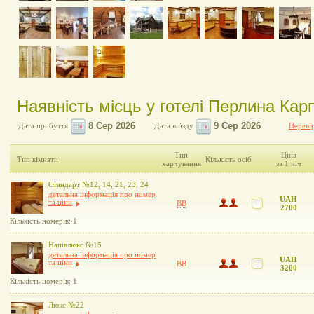
Наявність місць у готелі Перлина Кар
Дата прибуття
Дата виїзду
Перевір
Тип
Ціна
Тип кімнати
Кількість осіб
харчування
за 1 ніч
Стандарт №12, 14, 21, 23, 24
детальна інформація про номер
UAH
та ціни
BB
2700
Кількість номерів: 1
Напівлюкс №15
детальна інформація про номер
UAH
та ціни
BB
3200
Кількість номерів: 1
Люкс №22