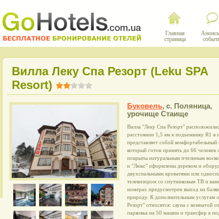
Главная
Анонсы
страница
событ
Вилла Леку Спа Резорт (Leku SPA
Resort)
Буковель
,
с. Поляница,
урочище Стаище
Вилла "Леку Спа Резорт" расположилас
расстоянии 1,5 км к подьемнику R1 в 
представляет собой комфортабельный
который готов принять до 66 человек
покрыты натуральным пчелиным воском
и "Люкс" оформлены деревом и обору
двухспальными кроватями или односп
телевизором со спутниковым ТВ и ван
номерах предусмотрен выход на балк
природу. К дополнительным услугам 
Резорт" относятся: сауна с комнатой 
парковка на 50 машин и трансфер к по