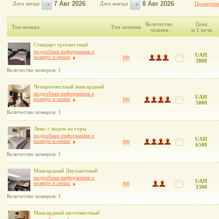
Дата заезда
Дата выезда
Проверить
Количество
Цена
Тип номера
Тип питания
человек
за 1 ночь
Стандарт трехместный
подробная информация о
UAH
номере и ценах
BB
3800
Количество номеров: 1
Четырехместный мансардный
подробная информация о
UAH
номере и ценах
BB
5000
Количество номеров: 1
Люкс с видом на горы
подробная информация о
UAH
номере и ценах
BB
6500
Количество номеров: 1
Мансардный Двухместный
подробная информация о
UAH
номере и ценах
BB
3300
Количество номеров: 1
Мансардный шестиместный