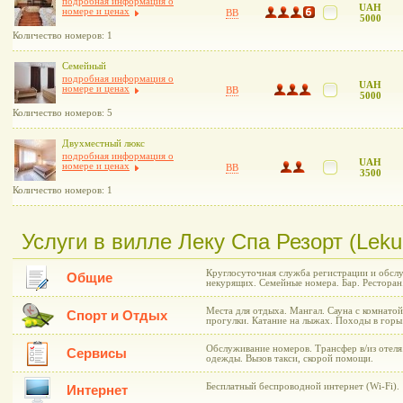
подробная информация о
UAH
номере и ценах
BB
5000
Количество номеров: 1
Семейный
подробная информация о
UAH
номере и ценах
BB
5000
Количество номеров: 5
Двухместный люкс
подробная информация о
UAH
номере и ценах
BB
3500
Количество номеров: 1
Услуги в вилле Леку Спа Резорт (Leku
Круглосуточная служба регистрации и обсл
Общие
некурящих. Семейные номера. Бар. Ресторан.
Места для отдыха. Мангал. Сауна с комнато
Спорт и Отдых
прогулки. Катание на лыжах. Походы в горы
Обслуживание номеров. Трансфер в/из отеля
Сервисы
одежды. Вызов такси, скорой помощи.
Бесплатный беспроводной интернет (Wi-Fi).
Интернет