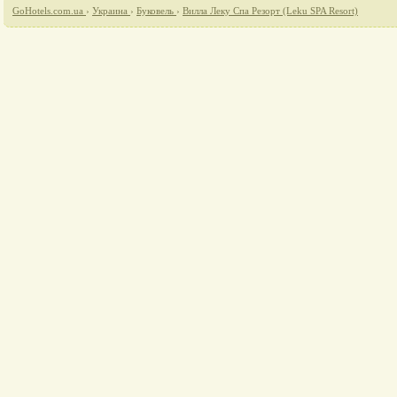
GoHotels.com.ua
›
Украина
›
Буковель
›
Вилла Леку Спа Резорт (Leku SPA Resort)