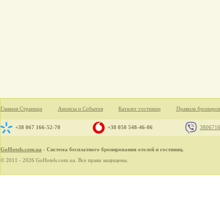
Главная Страница
Анонсы и События
Каталог гостиниц
Правила брониро
+38 067 166-52-70
+38 050 548-46-06
380671
GoHotels.com.ua
- Система бесплатного бронирования отелей и гостиниц.
© 2011 - 2026 GoHotels.com.ua. Все права защищены.