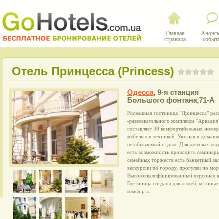
Главная
Анонсы
страница
событ
Отель Принцесса (Рrincess)
Одесса
,
9-я станция
Большого фонтана,71-А
Роскошная гостиница "Принцесса" рас
-развлекательного комплекса "Аркади
составляет 30 комфортабельных номе
мебелью и техникой. Уютная и домашн
незабываемый отдых. Для деловых люде
есть возможность проводить семинары
семейных торжеств есть банкетный зал
экскурсии по городу, прогулки по мор
Высококвалифицированный персонал не
Гостиница создана для людей, которые
комфорта.