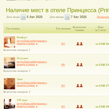
Наличие мест в отеле Принцесса (Рri
Дата заезда
Дата выезда
Проверить
Количество
Цена
Тип номера
Тип питания
человек
за 1 ночь
Комфорт
подробная информация о
номере и ценах
RO
от UAH 11
Количество номеров: 1
Полулюкс
подробная информация о
номере и ценах
BB
от UAH 15
Количество номеров: 1
Люкс
подробная информация о
номере и ценах
RO
от UAH 17
Количество номеров: 2
VIP люкс
подробная информация о
номере и ценах
RO
от UAH 19