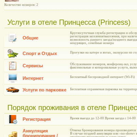
Количество номеров: 2
Услуги в отеле Принцесса (Рrincess)
Круглосуточная служба регистрации и обслу
регистрация заселения/выселения, при нали
Общие
возможность раннего заезда/позднего выезда
некурящих, семейные номера
Прогулки на катере и яхтах, экскурсии по г
Спорт и Отдых
Обслуживание номеров, конференц-зал, услу
Сервисы
факсимильные и копировальные услуги, вызо
Бесплатный беспроводной интернет (Wi-Fi)
Интернет
Услуги по парковке
Бесплатная охраняемая парковка на территор
Порядок проживания в отеле Принцесс
Время выезда до 12-00 Время заезда с 14-00
Регистрация
Аннуляция
Отмена бронирования номера производится з
В случае поздней аннуляции или «no-show» 
бронирования /
стоимости проживания за одни сутки.