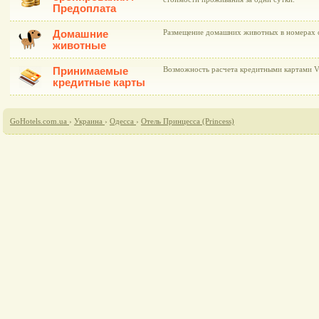
Предоплата
Домашние
Размещение домашних животных в номерах 
животные
Принимаемые
Возможность расчета кредитными картами Vi
кредитные карты
GoHotels.com.ua
›
Украина
›
Одесса
›
Отель Принцесса (Рrincess)