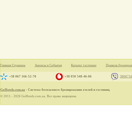
Главная Страница
Анонсы и События
Каталог гостиниц
Правила брониро
+38 067 166-52-70
+38 050 548-46-06
380671
GoHotels.com.ua
- Система бесплатного бронирования отелей и гостиниц.
© 2011 - 2026 GoHotels.com.ua. Все права защищены.