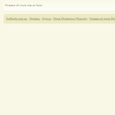
Отзывов об отеле еще не было
GoHotels.com.ua
›
Украина
›
Одесса
›
Отель Принцесса (Рrincess)
›
Отзывы об отеле При