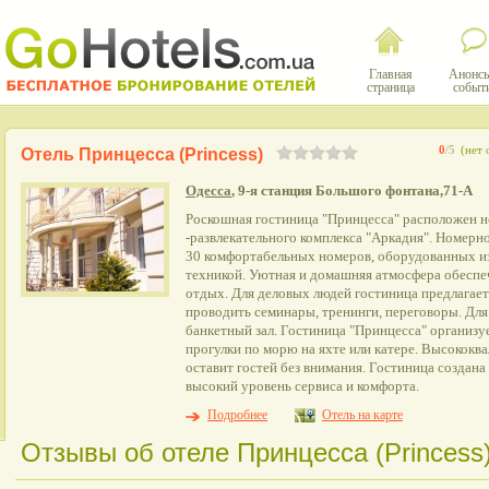
Главная
Анонсы
страница
событ
0
/5
(нет 
Отель Принцесса (Рrincess)
Одесса
, 9-я станция Большого фонтана,71-А
Роскошная гостиница "Принцесса" расположен н
-развлекательного комплекса "Аркадия". Номерн
30 комфортабельных номеров, оборудованных и
техникой. Уютная и домашняя атмосфера обеспе
отдых. Для деловых людей гостиница предлагает 
проводить семинары, тренинги, переговоры. Для
банкетный зал. Гостиница "Принцесса" организуе
прогулки по морю на яхте или катере. Высокок
оставит гостей без внимания. Гостиница создана
высокий уровень сервиса и комфорта.
Подробнее
Отель на карте
Отзывы об отеле Принцесса (Рrincess)