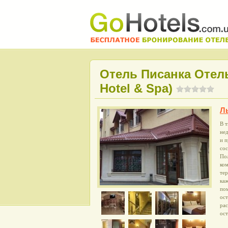
Отель Писанка Отел
Hotel & Spa)
Л
В 
не
и 
сос
Пол
ко
те
каж
пом
ост
ра
ост