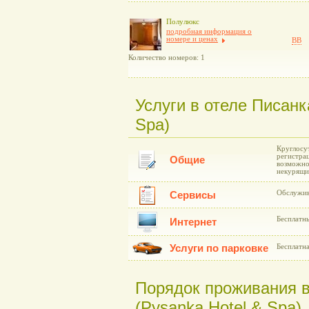
Полулюкс
подробная информация о
номере и ценах
BB
Количество номеров: 1
Услуги в отеле Писанк
Spa)
Круглосу
регистра
Общие
возможнос
некурящих
Обслужив
Сервисы
Бесплатн
Интернет
Услуги по парковке
Бесплатна
Порядок проживания 
(Pysanka Hotel & Spa)