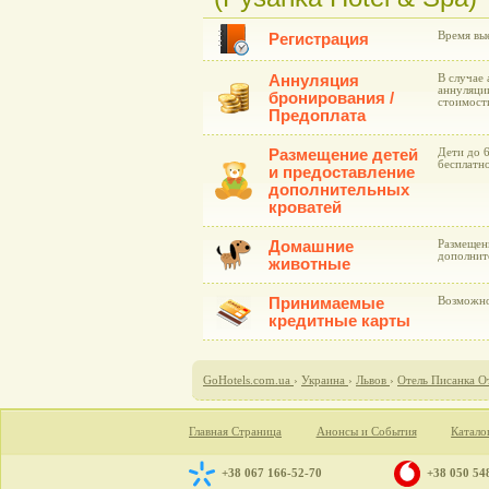
Время вые
Регистрация
Аннуляция
В случае 
аннуляции
бронирования /
стоимост
Предоплата
Размещение детей
Дети до 
бесплатно
и предоставление
дополнительных
кроватей
Домашние
Размещен
дополните
животные
Принимаемые
Возможно
кредитные карты
GoHotels.com.ua
›
Украина
›
Львов
›
Отель Писанка О
Главная Страница
Анонсы и События
Катало
+38 067 166-52-70
+38 050 54