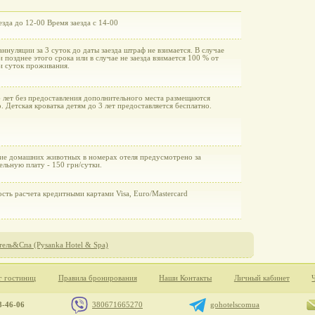
зда до 12-00 Время заезда с 14-00
аннуляции за 3 суток до даты заезда штраф не взимается. В случае
 позднее этого срока или в случае не заезда взимается 100 % от
и суток проживания.
6 лет без предоставления дополнительного места размещаются
. Детская кроватка детям до 3 лет предоставляется бесплатно.
ие домашних животных в номерах отеля предусмотрено за
льную плату - 150 грн/сутки.
сть расчета кредитными картами Visa, Euro/Mastercard
тель&Cпа (Pysanka Hotel & Spa)
г гостиниц
Правила бронирования
Наши Контакты
Личный кабинет
8-46-06
380671665270
gohotelscomua