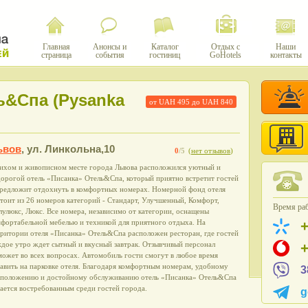
Главная
Анонсы и
Каталог
Отдых с
Наши
страница
события
гостиниц
GoHotels
контакты
ь&Cпа (Pysanka
от UAH
495
до UAH
840
ьвов
,
ул. Линкольна,10
0
/5
(
нет отзывов
)
тихом и живописном месте города Львова расположился уютный и
дорогой отель «Писанка» Отель&Cпа, который приятно встретит гостей
предложит отдохнуть в комфортных номерах. Номерной фонд отеля
тоит из 26 номеров категорий - Стандарт, Улучшенный, Комфорт,
Время раб
улюкс, Люкс. Все номера, независимо от категории, оснащены
мфортабельной мебелью и техникой для приятного отдыха. На
рритории отеля «Писанка» Отель&Cпа расположен ресторан, где гостей
дое утро ждет сытный и вкусный завтрак. Отзывчивый персонал
ожет во всех вопросах. Автомобиль гости смогут в любое время
авить на парковке отеля. Благодаря комфортным номерам, удобному
3
сположению и достойному обслуживанию отель «Писанка» Отель&Cпа
ается востребованным среди гостей города.
g