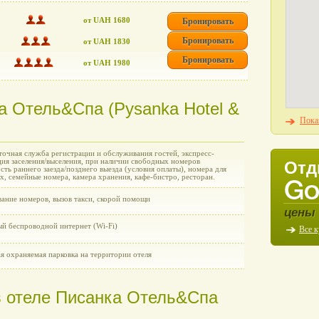
от UAH 1680
Бронировать
Бронировать
от UAH 1830
Бронировать
от UAH 1980
а Отель&Cпа (Pysanka Hotel &
Пока
точная служба регистрации и обслуживания гостей, экспресс-
ция заселения/выселения, при наличии свободных номеров
Отд
ть раннего заезда/позднего выезда (условия оплаты), номера для
, семейные номера, камера хранения, кафе-бистро, ресторан.
ание номеров, вызов такси, скорой помощи
цены 
ый беспроводной интернет (Wi-Fi)
Все 
я охраняемая парковка на территории отеля
в отеле Писанка Отель&Cпа