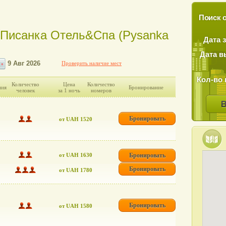
Поиск о
 Писанка Отель&Cпа (Pysanka
Дата 
Дата в
Проверить наличие мест
Кол-во 
Количество
Цена
Количество
ния
Бронирование
человек
за 1 ночь
номеров
Бронировать
от UAH 1520
от UAH 1630
Бронировать
Бронировать
от UAH 1780
Бронировать
от UAH 1580