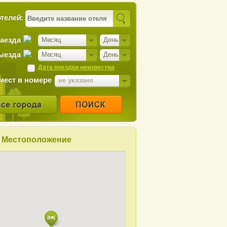
телей:
заезда
Месяц
День
ыезда
Месяц
День
Дата поездки неизвестна
мест в номере
не указано
Местоположение