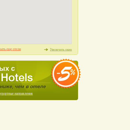
зать еще отели
Увеличить окно
ых с
ниже, чем в отеле
курортные направления