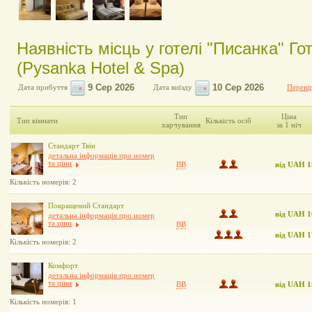
Наявність місць у готелі "Писанка" Г
(Pysanka Hotel & Spa)
Дата прибуття
Дата виїзду
Перевір
Тип
Ціна
Тип кімнати
Кількість осіб
харчування
за 1 ніч
Стандарт Твін
детальна інформація про номер
та ціни
BB
від UAH 1
Кількість номерів: 2
Покращений Стандарт
від UAH 1
детальна інформація про номер
та ціни
BB
від UAH 1
Кількість номерів: 2
Комфорт
детальна інформація про номер
та ціни
BB
від UAH 1
Кількість номерів: 1