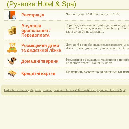
(Pysanka Hotel & Spa)
Час виїзду до 12-00 Час заїзду з 14-00
Реєстрація
Ануляція
У разі анулювання за 3 доби до дати заїзду 
ануляції пізніше цього терміну або у разі не 
бронювання /
вартості доби проживання.
Передоплата
Розміщення дітей
Діти до 6 років без надання додаткового мі
Дитяче ліжко дітям до 3 років надається без
та додаткові ліжка
Розміщення з домашніми тваринами в номера
Домашні тварини
додаткову плату - 150 грн / добу.
Можливість розрахунку кредитними картками 
Кредитні картки
GoHotels.com.ua
›
Україна
›
Львів
›
Готель "Писанка" Готель&Cпа (Pysanka Hotel & Spa)