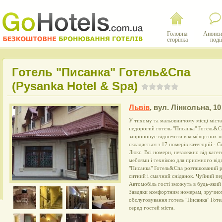
Головна
Анонси
сторінка
події
Готель "Писанка" Готель&Cпа
(Pysanka Hotel & Spa)
Львів
,
вул. Лінкольна, 10
У тихому та мальовничому місці міста
недорогий готель "Писанка" Готель&Cп
запропонує відпочити в комфортних 
складається з 17 номерів категорій - 
Люкс. Всі номери, незалежно від кате
меблями і технікою для приємного від
"Писанка" Готель&Cпа розташований р
ситний і смачний сніданок. Чуйний пе
Автомобіль гості зможуть в будь-який
Завдяки комфортним номерам, зручно
обслуговування готель "Писанка" Гот
серед гостей міста.