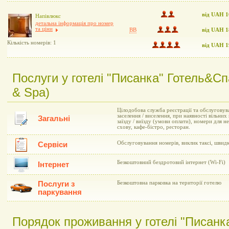
від UAH 1
Напівлюкс
детальна інформація про номер
та ціни
BB
від UAH 1
Кількість номерів: 1
від UAH 1
Послуги у готелі "Писанка" Готель&Cп
& Spa)
Цілодобова служба реєстрації та обслуговув
заселення / виселення, при наявності вільни
Загальні
заїзду / виїзду (умови оплати), номери для 
схову, кафе-бістро, ресторан.
Обслуговування номерів, виклик таксі, швид
Сервіси
Безкоштовний бездротовий інтернет (Wi-Fi)
Інтернет
Послуги з
Безкоштовна парковка на території готелю
паркування
Порядок проживання у готелі "Писанк