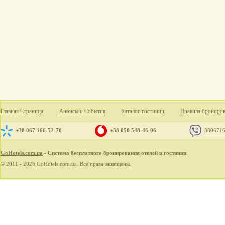
Главная Страница
Анонсы и События
Каталог гостиниц
Правила брониро
+38 067 166-52-70
+38 050 548-46-06
380671
GoHotels.com.ua
- Система бесплатного бронирования отелей и гостиниц.
© 2011 - 2026 GoHotels.com.ua. Все права защищены.