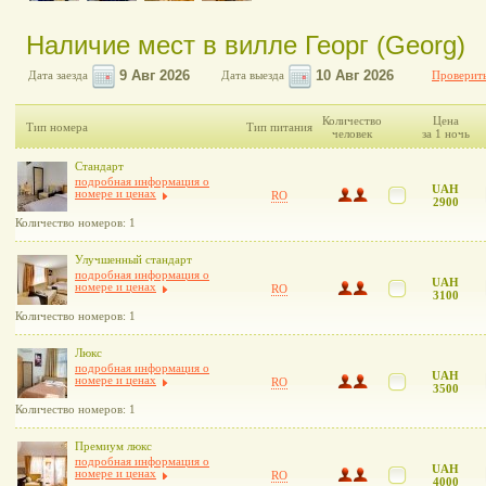
Наличие мест в вилле Георг (Georg)
Дата заезда
Дата выезда
Проверить
Количество
Цена
Тип номера
Тип питания
человек
за 1 ночь
Стандарт
подробная информация о
UAH
номере и ценах
RO
2900
Количество номеров: 1
Улучшенный стандарт
подробная информация о
UAH
номере и ценах
RO
3100
Количество номеров: 1
Люкс
подробная информация о
UAH
номере и ценах
RO
3500
Количество номеров: 1
Премиум люкс
подробная информация о
UAH
номере и ценах
RO
4000