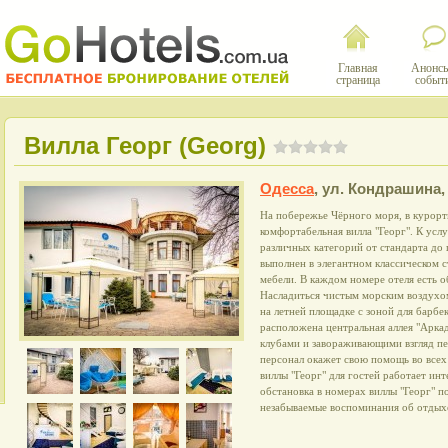
Главная
Анонсы
страница
событ
Вилла Георг (Georg)
Одесса
,
ул. Кондрашина,
На побережье Чёрного моря, в курорт
комфортабельная вилла "Георг". К ус
различных категорий от стандарта до
выполнен в элегантном классическом с
мебели. В каждом номере отеля есть о
Насладиться чистым морским воздухом
на летней площадке с зоной для барбек
расположена центральная аллея "Арка
клубами и завораживающими взгляд п
персонал окажет свою помощь во всех
виллы "Георг" для гостей работает ин
обстановка в номерах виллы "Георг" п
незабываемые воспоминания об отдых