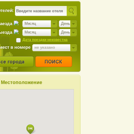
телей:
заезда
Месяц
День
ыезда
Месяц
День
Дата поездки неизвестна
мест в номере
не указано
Местоположение