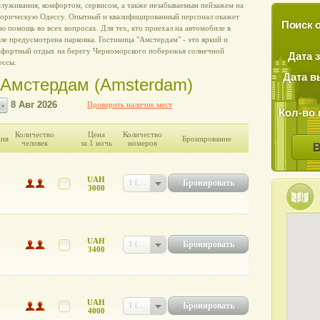
луживания, комфортом, сервисом, а также незабываемым пейзажем на
торическую Одессу. Опытный и квалифицированный персонал окажет
Поиск о
ю помощь во всех вопросах. Для тех, кто приехал на автомобиле в
ле предусмотрена парковка. Гостиница "Амстердам" - это яркий и
мфортный отдых на берегу Черноморского побережья солнечной
Дата 
ессы.
Дата в
 Амстердам (Amsterdam)
Проверить наличие мест
Кол-во 
Количество
Цена
Количество
ния
Бронирование
человек
за 1 ночь
номеров
UAH
Бронировать
1 (UAH 3000)
3000
UAH
Бронировать
1 (UAH 3400)
3400
UAH
Бронировать
1 (UAH 4000)
4000