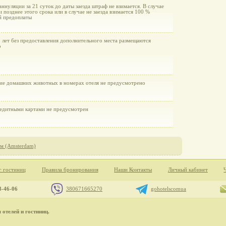
аннуляции за 21 суток до даты заезда штраф не взимается. В случае
 позднее этого срока или в случае не заезда взимается 100 %
й предоплаты
5 лет без предоставления дополнительного места размещаются
о
ие домашних животных в номерах отеля не предусмотрено
редитными картами не предусмотрен
м (Amsterdam)
г гостиниц
Правила бронирования
Наши Контакты
Личный кабинет
8-46-06
380671665270
gohotelscomua
отелей и гостиниц.