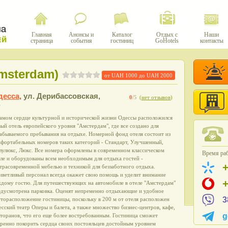
Главная
Анонсы и
Каталог
Отдых с
Наши
страница
события
гостиниц
GoHotels
контакты
msterdam)
от UAH
1000
до UAH
2000
десса
,
ул. Дерибассовская,
0
/5
(
нет отзывов
)
самом сердце культурной и исторической жизни Одессы расположился
ый отель европейского уровня "Амстердам", где все создано для
абываемого пребывания на отдыхе. Номерной фонд отеля состоит из
мфортабельных номеров таких категорий - Стандарт, Улучшенный,
лулюкс, Люкс. Все номера оформлены в современном классическом
Время раб
ле и оборудованы всем необходимым для отдыха гостей -
трасовременной мебелью и техникой для беззаботного отдыха.
иветливый персонал всегда окажет свою помощь и уделит внимание
ждому гостю. Для путешествующих на автомобиле в отеле "Амстердам"
едусмотрена парковка. Оценят непременно отдыхающие и удобное
3
торасположение гостиницы, поскольку в 200 м от отеля расположен
сский театр Оперы и балета, а также множество бизнес-центров, кафе,
g
торанов, что его еще более востребованным. Гостиница сможет
еренно покорить сердца своих постояльцев достойным уровнем