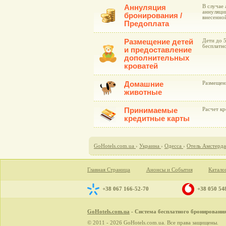
Аннуляция
В случае 
аннуляции
бронирования /
внесенно
Предоплата
Размещение детей
Дети до 
бесплатн
и предоставление
дополнительных
кроватей
Домашние
Размещен
животные
Принимаемые
Расчет к
кредитные карты
GoHotels.com.ua
›
Украина
›
Одесса
›
Отель Амстерда
Главная Страница
Анонсы и События
Катало
+38 067 166-52-70
+38 050 54
GoHotels.com.ua
- Система бесплатного бронирования 
© 2011 - 2026 GoHotels.com.ua. Все права защищены.