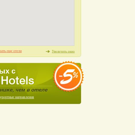
зать еще отели
Увеличить окно
ых с
ниже, чем в отеле
курортные направления