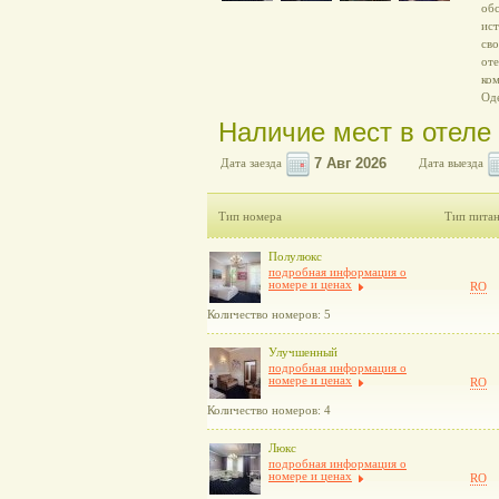
обс
ис
сво
оте
ко
Од
Наличие мест в отеле
Дата заезда
Дата выезда
Тип номера
Тип пита
Полулюкс
подробная информация о
номере и ценах
RO
Количество номеров: 5
Улучшенный
подробная информация о
номере и ценах
RO
Количество номеров: 4
Люкс
подробная информация о
номере и ценах
RO