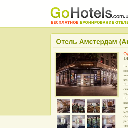
Отель Амстердам (A
О
14
В 
нов
нез
ко
По
сти
уль
Пр
ка
пр
мес
Оде
рес
ув