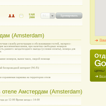
UAH
Бронировать
1 (UAH 2000)
2000
рдам (Amsterdam)
Пока
точная служба регистрации и обслуживания гостей, экспресс-
ция заселения/выселения, при наличии свободных номеров
ть раннего заезда/позднего выезда (условия оплаты), номера для
их
Отд
ание номеров, вызов такси, скорой помощи
ый беспроводной интернет (Wi-Fi)
цены 
Все 
я охраняемая парковка на территории отеля
 отеле Амстердам (Amsterdam)
зда до 12-00 Время заезда с 14-00