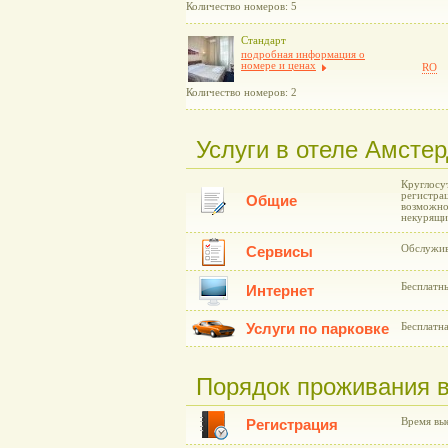
Количество номеров: 5
Стандарт
подробная информация о
номере и ценах
RO
Количество номеров: 2
Услуги в отеле Амсте
Круглосу
регистра
Общие
возможнос
некурящ
Обслужив
Сервисы
Бесплатн
Интернет
Услуги по парковке
Бесплатна
Порядок проживания в
Время вые
Регистрация