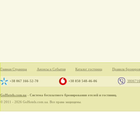
Главная Страница
Анонсы и События
Каталог гостиниц
Правила брониро
+38 067 166-52-70
+38 050 548-46-06
380671
GoHotels.com.ua
- Система бесплатного бронирования отелей и гостиниц.
© 2011 - 2026 GoHotels.com.ua. Все права защищены.