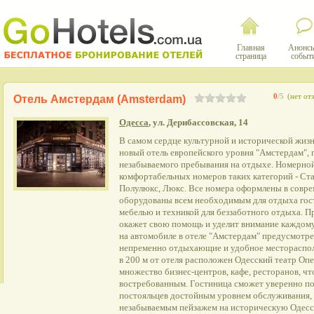
Главная
Анонсы
страница
событ
0
/5
(нет от
Отель Амстердам (Amsterdam)
Одесса
, ул. Дерибассовская, 14
В самом сердце культурной и исторической жиз
новый отель европейского уровня "Амстердам", г
незабываемого пребывания на отдыхе. Номерной
комфортабельных номеров таких категорий - Ст
Полулюкс, Люкс. Все номера оформлены в совре
оборудованы всем необходимым для отдыха гост
мебелью и техникой для беззаботного отдыха. П
окажет свою помощь и уделит внимание каждом
на автомобиле в отеле "Амстердам" предусмотре
непременно отдыхающие и удобное местораспол
в 200 м от отеля расположен Одесский театр Опе
множество бизнес-центров, кафе, ресторанов, чт
востребованным. Гостиница сможет уверенно по
постояльцев достойным уровнем обслуживания, 
незабываемым пейзажем на историческую Одесс