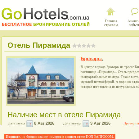
Главная
Анонсы
страница
событ
Отель Пирамида
Бровары
,
В центре города Бровары на трассе К
гостиница «Пирамида». Отель предост
комфортабельные номера. Также в отел
музыкой иатмосферой. А хорошо отдох
которая изготовлена из натуральных м
Наличие мест в отеле Пирамида
Дата заезда
Дата выезда
Проверить
Извините, но бронирование номеров в данном отеле ПОД ЗАПРОСОМ.