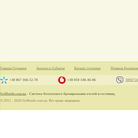
Главная Страница
Анонсы и События
Каталог гостиниц
Правила брониро
+38 067 166-52-70
+38 050 548-46-06
380671
GoHotels.com.ua
- Система бесплатного бронирования отелей и гостиниц.
© 2011 - 2026 GoHotels.com.ua. Все права защищены.