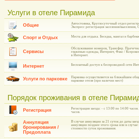
Услуги в отеле Пирамида
Автостоянка, Круглосуточный отдел регистр
Общие
Экспресс регистрация заселения/выселения, 
Места для отдыха. Беседка, мангал и барбек
Спорт и Отдых
Обслуживание номеров, Трансфер. Прачечна
Сервисы
глаженью одежды, Интернет, Факс / Ксероко
в Интернет.
Бесплатный доступ к беспроводной сети Инт
Интернет
Парковка осуществляется на ближайшем общ
Услуги по парковке
парковке отеля (при наличии мест)
Порядок проживания в отеле Пирами
Регистрация заезда: - с 13:00 по 14:00 часов
Регистрация
часов.
Аннуляция
В случае аннуляции за 21 суток до даты заез
аннуляции позднее этого срока или в случае 
бронирования /
стоимости суток проживания.
Предоплата