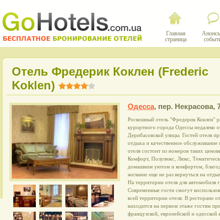
Главная
Анонсы
страница
событ
Отель Фредерик Коклен (Frederic
Koklen)
Одесса
,
пер. Некрасова, 
Роскошный отель "Фредерик Коклен" р
курортного города Одессы недалеко о
Дерибасовской улицы. Гостей отеля пр
отдыха и качественное обслуживание
отеля состоит из номеров таких ценовы
Комфорт, Полулюкс, Люкс, Тематичес
домашним уютом и комфортом, благод
желание еще не раз вернуться на отды
На территории отеля для автомобиля г
Современные гости смогут воспользо
всей территории отеля. В ресторане от
находится на первом этаже гостям пр
французской, европейской и одесской