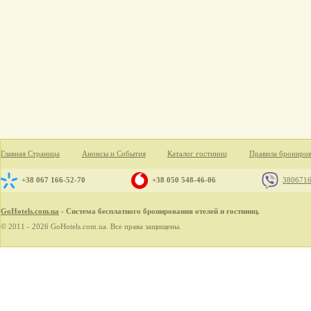
Главная Страница
Анонсы и События
Каталог гостиниц
Правила брониро
+38 067 166-52-70
+38 050 548-46-06
380671
GoHotels.com.ua
- Система бесплатного бронирования отелей и гостиниц.
© 2011 - 2026 GoHotels.com.ua. Все права защищены.