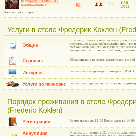
подробная информация о
UAH
номере и ценах
RO
13725
Количество номеров: 1
Услуги в отеле Фредерик Коклен (Frede
Круглосуточная служба регистрации и обслу
регистрация заселения/выселения, при нали
Общие
возможность раннего заезда/позднего выезда
некурящих, Ресторан европейской, одесской
Обслуживание номеров, вызов такси, скоро
Сервисы
Бесплатный беспроводной интернет (Wi-Fi)
Интернет
Услуги по парковке
Бесплатная охраняемая парковка на территор
Порядок проживания в отеле Фредери
(Frederic Koklen)
Время выезда до 12-00 Время заезда с 14-00
Регистрация
Аннуляция
В случае аннуляции за 21 суток до даты заез
аннуляции позднее этого срока или в случае 