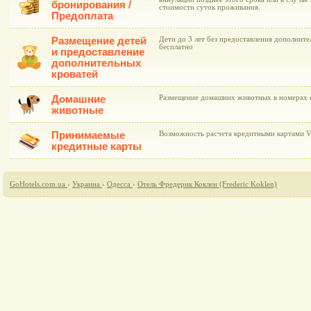
бронирования /
стоимости суток проживания.
Предоплата
Размещение детей
Дети до 3 лет без предоставления дополнит
бесплатно
и предоставление
дополнительных
кроватей
Домашние
Размещение домашних животных в номерах о
животные
Принимаемые
Возможность расчета кредитными картами Vi
кредитные карты
GoHotels.com.ua
›
Украина
›
Одесса
›
Отель Фредерик Коклен (Frederic Koklen)