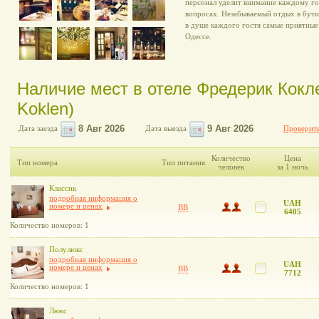
персонал уделит внимание каждому го
вопросах. Незабываемый отдых в бути
в душе каждого гостя самые приятные
Одессе.
Наличие мест в отеле Фредерик Кокле
Koklen)
Дата заезда
Дата выезда
Проверить
Количество
Цена
Тип номера
Тип питания
человек
за 1 ночь
Классик
подробная информация о
UAH
номере и ценах
BB
6405
Количество номеров: 1
Полулюкс
подробная информация о
UAH
номере и ценах
BB
7712
Количество номеров: 1
Люкс