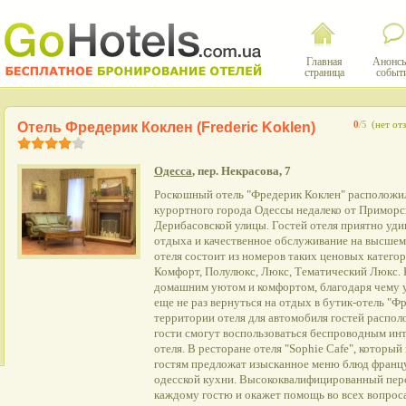
Главная
Анонсы
страница
событ
Отель Фредерик Коклен (Frederic Koklen)
0
/5
(нет от
Одесса
, пер. Некрасова, 7
Роскошный отель "Фредерик Коклен" расположил
курортного города Одессы недалеко от Приморск
Дерибасовской улицы. Гостей отеля приятно уди
отдыха и качественное обслуживание на высшем
отеля состоит из номеров таких ценовых категор
Комфорт, Полулюкс, Люкс, Тематический Люкс.
домашним уютом и комфортом, благодаря чему у
еще не раз вернуться на отдых в бутик-отель "Ф
территории отеля для автомобиля гостей распо
гости смогут воспользоваться беспроводным ин
отеля. В ресторане отеля "Sophie Cafe", которы
гостям предложат изысканное меню блюд францу
одесской кухни. Высококвалифицированный пер
каждому гостю и окажет помощь во всех вопрос