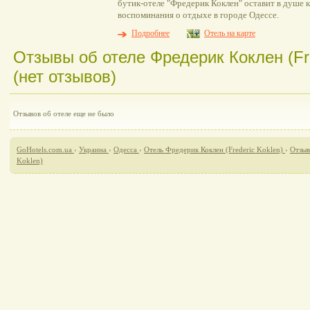
бутик-отеле "Фредерик Коклен" оставит в душе 
воспоминания о отдыхе в городе Одессе.
Подробнее
Отель на карте
Отзывы об отеле Фредерик Коклен (Fre
(нет отзывов)
Отзывов об отеле еще не было
GoHotels.com.ua
›
Украина
›
Одесса
›
Отель Фредерик Коклен (Frederic Koklen)
›
Отзыв
Koklen)