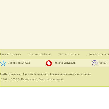
Главная Страница
Анонсы и События
Каталог гостиниц
Правила брониро
+38 067 166-52-70
+38 050 548-46-06
380671
GoHotels.com.ua
- Система бесплатного бронирования отелей и гостиниц.
© 2011 - 2026 GoHotels.com.ua. Все права защищены.