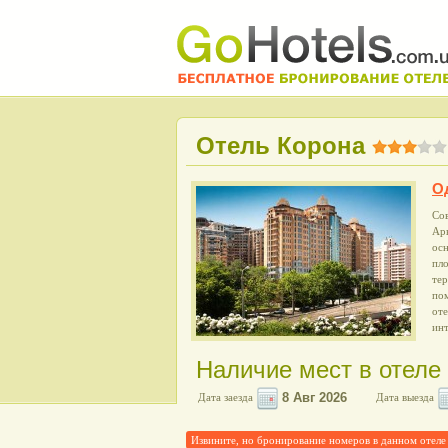
Отель Корона
О
Сов
Арк
ос
пло
тер
пом
оте
ин
Наличие мест в отеле
Дата заезда
Дата выезда
Извините, но бронирование номеров в данном от