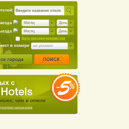
телей:
заезда
Месяц
День
ыезда
Месяц
День
Дата поездки неизвестна
мест в номере
не указано
ых с
ниже, чем в отеле
курортные направления