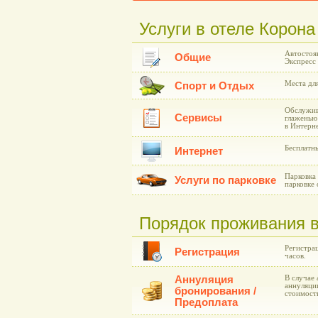
Услуги в отеле Корона
Автостоя
Общие
Экспресс 
Места для
Спорт и Отдых
Обслужив
Сервисы
глаженью
в Интерне
Бесплатн
Интернет
Парковка
Услуги по парковке
парковке 
Порядок проживания в
Регистрац
Регистрация
часов.
Аннуляция
В случае 
аннуляции
бронирования /
стоимост
Предоплата