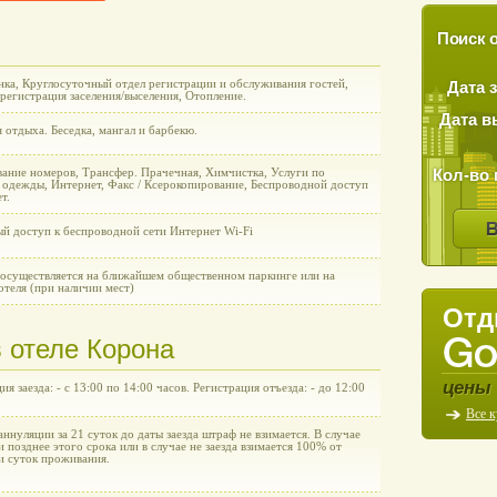
Поиск о
нка, Круглосуточный отдел регистрации и обслуживания гостей,
Дата 
регистрация заселения/выселения, Отопление.
Дата в
 отдыха. Беседка, мангал и барбекю.
Кол-во 
ание номеров, Трансфер. Прачечная, Химчистка, Услуги по
 одежды, Интернет, Факс / Ксерокопирование, Беспроводной доступ
т.
ый доступ к беспроводной сети Интернет Wi-Fi
 осуществляется на ближайшем общественном паркинге или на
отеля (при наличии мест)
Отд
 отеле Корона
цены 
ия заезда: - с 13:00 по 14:00 часов. Регистрация отъезда: - до 12:00
Все 
аннуляции за 21 суток до даты заезда штраф не взимается. В случае
 позднее этого срока или в случае не заезда взимается 100% от
и суток проживания.