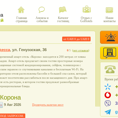
Главная
Анонсы и
Каталог
Отдых с
Наши
страница
события
гостиниц
GoHotels
контакты
от UAH
0
до UAH
0
десса
,
ул. Генуэзская, 36
0
/5
(
нет отзывов
)
ременный апарт-отель «Корона» находится в 200 метрах от пляжа
адия. Апарт-отель предлагает своим гостям просторные номера
нащенные системой кондиционирования, сейфом, телевизором с
ским экраном со спутниковыми каналами и бесплатным Wi-Fi. На
ритории отеля расположены бассейн и большой спа-салон, который
ожет посетителям расслабиться после насыщенного дня. При апарт-
Время раб
ле есть ресторан, в котором гостям предложат разнообразные
тернациональные блюда.
 Корона
3
Проверить наличие мест
g
еле ПОД ЗАПРОСОМ.