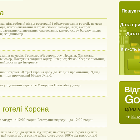
на
Пошук г
ка, цілодобовий відділ реєстрації і обслуговування гостей, номери
Дата пр
рців, континентальний завтрак, сімейні номера, ліфт, експрес
я, заселення та виселення, опалювання, камера схову багажу, місця
Дата 
ня, кондиціонер.
Кіл-сть 
вання номерів, Трансфер в/із аеропорту, Пральня, Хімчистка,
в номер, Послуги з гладіння одягу, Інтернет, Факс / Ксерокопіювання,
ний доступ до Інтернету.
ний інтернет: 3( три) євро на добу до 3х днів проживання, 2(два)
нь - при проживанні більше 3х діб.
огу підземний паркінг в Мандарин Плаза або у дворі.
Від
готелі Корона
ціни 
Всі к
 заїзду: - з 12:00 годин. Реєстрація від'їзду: - до 12:00 годин.
уляції за 2 дні до дати заїзду штраф не стягується. В разі ануляції
а цей термін або в разі не заїзду стягується 100% від вартості діб
.