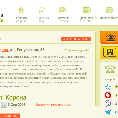
Головна
Анонси та
Каталог
Відпочинок з
Наші контакт
сторінка
події
готелів
GoHotels
від UAH
0
до UAH
0
деса
,
ул. Генуэзская, 36
0
/5
(
немає відгуків
)
ременный апарт-отель «Корона» находится в 200 метрах от пляжа
адия. Апарт-отель предлагает своим гостям просторные номера
нащенные системой кондиционирования, сейфом, телевизором с
ским экраном со спутниковыми каналами и бесплатным Wi-Fi. На
ритории отеля расположены бассейн и большой спа-салон, который
ожет посетителям расслабиться после насыщенного дня. При апарт-
Час роботи
ле есть ресторан, в котором гостям предложат разнообразные
тернациональные блюда.
лі Корона
3
Перевірити наявність місць
g
 ПІД ЗАПИТОМ.