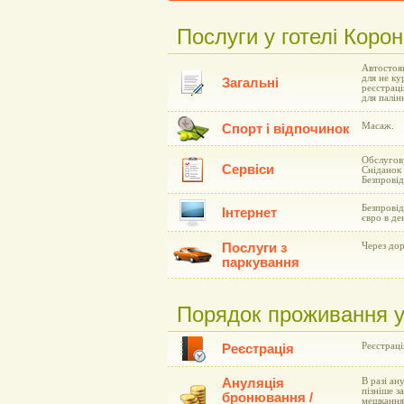
Послуги у готелі Коро
Автостоян
для не ку
Загальні
реєстраці
для палін
Масаж.
Спорт і відпочинок
Обслугову
Сервіси
Сніданок 
Безпровід
Безпровід
Інтернет
євро в де
Послуги з
Через дор
паркування
Порядок проживання у 
Реєстрація
Реєстрація
Ануляція
В разі ан
пізніше з
бронювання /
мешкання