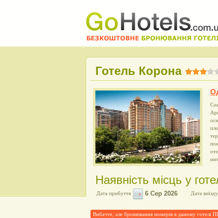
Готель Корона
О
Сов
Арк
ос
пло
тер
пом
оте
ин
Наявність місць у готе
Дата прибуття
Дата виїзду
Вибачте, але бронювання номерів в даному готелі