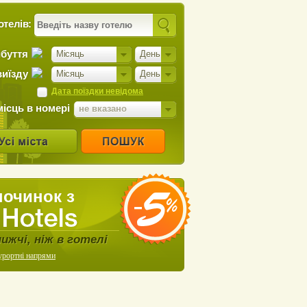
отелів:
ибуття
Місяць
День
виїзду
Місяць
День
Дата поїздки невідома
місць в номері
не вказано
починок з
нижчі, ніж в готелі
урортні напрями