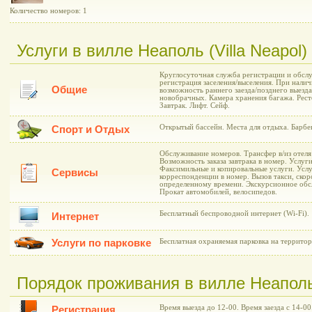
Количество номеров: 1
Услуги в вилле Неаполь (Villa Neapol)
Круглосуточная служба регистрации и обслу
регистрация заселения/выселения. При нали
Общие
возможность раннего заезда/позднего выезд
новобрачных. Камера хранения багажа. Рест
Завтрак. Лифт. Сейф.
Открытый бассейн. Места для отдыха. Барбе
Спорт и Отдых
Обслуживание номеров. Трансфер в/из отеля
Возможность заказа завтрака в номер. Услуг
Факсимильные и копировальные услуги. Услу
Сервисы
корреспонденции в номер. Вызов такси, ско
определенному времени. Экскурсионное обс
Прокат автомобилей, велосипедов.
Бесплатный беспроводной интернет (Wi-Fi).
Интернет
Услуги по парковке
Бесплатная охраняемая парковка на территор
Порядок проживания в вилле Неаполь 
Время выезда до 12-00. Время заезда с 14-00
Регистрация