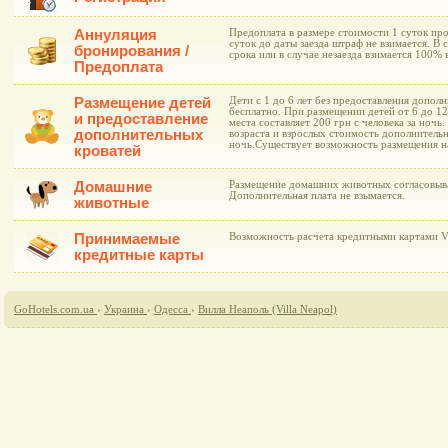
Аннуляция
Предоплата в размере стоимости 1 суток про
суток до даты заезда штраф не взимается. В 
бронирования /
срока или в случае незаезда взимается 100%
Предоплата
Размещение детей
Дети с 1 до 6 лет без предоставления допол
бесплатно. При размещении детей от 6 до 1
и предоставление
места составляет 200 грн с человека за ноч
дополнительных
возраста и взрослых стоимость дополнительно
ночь.Существует возможность размещения н
кроватей
Домашние
Размещение домашних животных согласовыва
Дополнительная плата не взымается.
животные
Принимаемые
Возможность расчета кредитными картами Vis
кредитные карты
GoHotels.com.ua
›
Украина
›
Одесса
›
Вилла Неаполь (Villa Neapol)