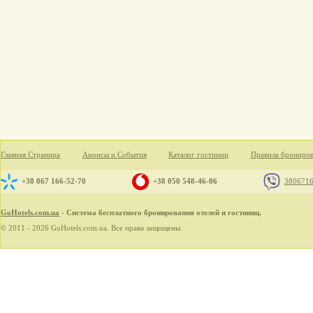
Главная Страница
Анонсы и События
Каталог гостиниц
Правила брониро
+38 067 166-52-70
+38 050 548-46-06
380671
GoHotels.com.ua
- Система бесплатного бронирования отелей и гостиниц.
© 2011 - 2026 GoHotels.com.ua. Все права защищены.