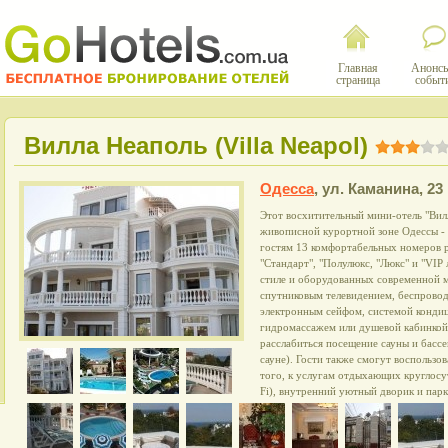
Главная
Анонсы
страница
событ
Вилла Неаполь (Villa Neapol)
Одесса
,
ул. Каманина, 23
Этот восхитительный мини-отель "Вил
живописной курортной зоне Одессы - 
гостям 13 комфортабельных номеров 
"Стандарт", "Полулюкс, "Люкс" и "VIP
стиле и оборудованных современной м
спутниковым телевидением, беспрово
электронным сейфом, системой конди
гидромассажем или душевой кабинкой
расслабиться посещение сауны и басс
сауне). Гости также смогут воспользо
того, к услугам отдыхающих круглосу
Fi), внутренний уютный дворик и парк