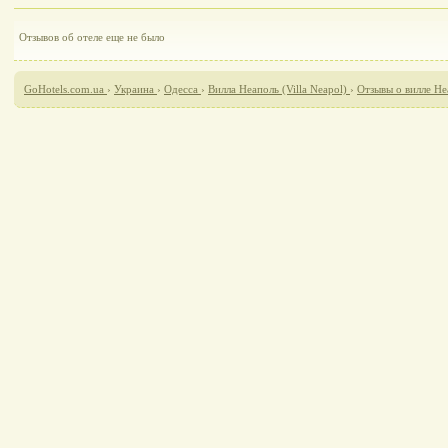
Отзывов об отеле еще не было
GoHotels.com.ua
›
Украина
›
Одесса
›
Вилла Неаполь (Villa Neapol)
›
Отзывы о вилле Неа