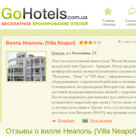
Главная
Анонсы
страница
событ
0
/5
(нет от
Вилла Неаполь (Villa Neapol)
Одесса
, ул. Каманина, 23
Этот восхитительный мини-отель "Вилла Неапол
курортной зоне Одессы - Аркадия. Отель предлаг
комфортабельных номеров различного уровня ко
"Полулюкс, "Люкс" и "VIP люкс", оформленных в
оборудованных современной мебелью и технико
телевидением, беспроводным Интернетом, мини
системой кондиционирования, ванной с гидрома
После насыщенного дня поможет расслабиться п
(открытый и закрытый при сауне). Гости также с
услугами рум-сервиса. Кроме того, к услугам 
доступ к сети Интернет (Wi-Fi), внутренний уют
Подробнее
Отель на карте
Отзывы о вилле Неаполь (Villa Neapol)