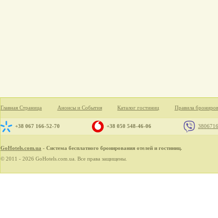
Главная Страница
Анонсы и События
Каталог гостиниц
Правила брониро
+38 067 166-52-70
+38 050 548-46-06
380671
GoHotels.com.ua
- Система бесплатного бронирования отелей и гостиниц.
© 2011 - 2026 GoHotels.com.ua. Все права защищены.