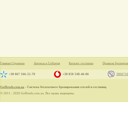
Главная Страница
Анонсы и События
Каталог гостиниц
Правила брониро
+38 067 166-52-70
+38 050 548-46-06
380671
GoHotels.com.ua
- Система бесплатного бронирования отелей и гостиниц.
© 2011 - 2026 GoHotels.com.ua. Все права защищены.