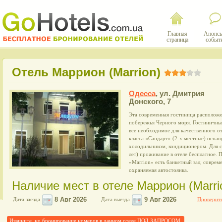
Главная
Анонсы
страница
событ
Отель Маррион (Marrion)
Одесса
,
ул. Дмитрия
Донского, 7
Эта современная гостиница расположе
побережья Черного моря. Гостиничный
все необходимое для качественного 
класса «Сандарт» (2-х местные) осна
холодильником, кондиционером. Для с
лет) проживание в отеле бесплатное.
«Marrion» есть банкетный зал, соврем
охраняемая автостоянка.
Наличие мест в отеле Маррион (Marri
Дата заезда
Дата выезда
Проверить
Извините, но бронирование номеров в данном отеле ПОД ЗАПРОСОМ.