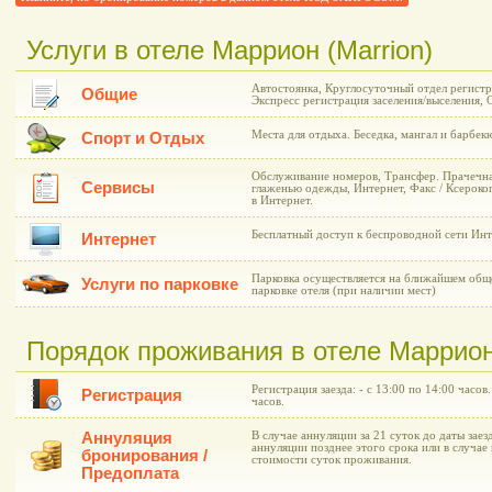
Услуги в отеле Маррион (Marrion)
Автостоянка, Круглосуточный отдел регистр
Общие
Экспресс регистрация заселения/выселения, 
Места для отдыха. Беседка, мангал и барбек
Спорт и Отдых
Обслуживание номеров, Трансфер. Прачечна
Сервисы
глаженью одежды, Интернет, Факс / Ксероко
в Интернет.
Бесплатный доступ к беспроводной сети Инт
Интернет
Парковка осуществляется на ближайшем общ
Услуги по парковке
парковке отеля (при наличии мест)
Порядок проживания в отеле Маррион 
Регистрация заезда: - с 13:00 по 14:00 часов
Регистрация
часов.
Аннуляция
В случае аннуляции за 21 суток до даты заез
аннуляции позднее этого срока или в случае 
бронирования /
стоимости суток проживания.
Предоплата