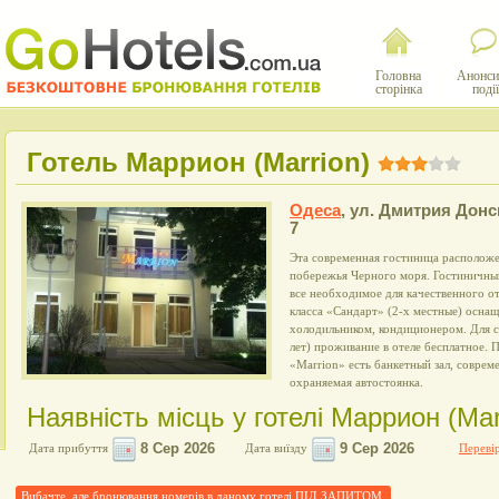
Головна
Анонси
сторінка
події
Готель Маррион (Marrion)
Одеса
,
ул. Дмитрия Донс
7
Эта современная гостиница расположе
побережья Черного моря. Гостиничный
все необходимое для качественного 
класса «Сандарт» (2-х местные) осна
холодильником, кондиционером. Для с
лет) проживание в отеле бесплатное.
«Marrion» есть банкетный зал, соврем
охраняемая автостоянка.
Наявність місць у готелі Маррион (Mar
Дата прибуття
Дата виїзду
Перевір
Вибачте, але бронювання номерів в даному готелі ПІД ЗАПИТОМ.