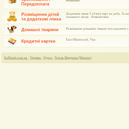
мешкання.
Передоплата
Розміщення дітей
Додаткове ліжко 5 (п'ять) євро на добу. За н
спального місця - безкоштовно.
та додаткові ліжка
Розміщення домашніх тварин погоджувати з 
Домашні тварини
Euro/Mastercard, Visa
Кредитні картки
GoHotels.com.ua
›
Україна
›
Одеса
›
Готель Маррион (Marrion)