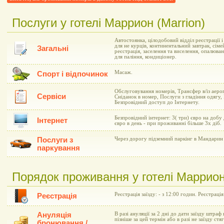
Послуги у готелі Маррион (Marrion)
Автостоянка, цілодобовий відділ реєстрації 
для не курців, континентальний завтрак, сіме
Загальні
реєстрація, заселення та виселення, опалюва
для паління, кондиціонер.
Масаж.
Спорт і відпочинок
Обслуговування номерів, Трансфер в/із аеро
Сервіси
Сніданок в номер, Послуги з гладіння одягу,
Безпровідний доступ до Інтернету.
Безпровідний інтернет: 3( три) євро на добу
Інтернет
євро в день - при проживанні більше 3х діб.
Послуги з
Через дорогу підземний паркінг в Мандарин 
паркування
Порядок проживання у готелі Маррион 
Реєстрація заїзду: - з 12:00 годин. Реєстрація
Реєстрація
Ануляція
В разі ануляції за 2 дні до дати заїзду штраф 
пізніше за цей термін або в разі не заїзду ст
бронювання /