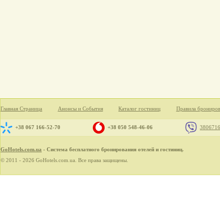
Главная Страница
Анонсы и События
Каталог гостиниц
Правила брониро
+38 067 166-52-70
+38 050 548-46-06
380671
GoHotels.com.ua
- Система бесплатного бронирования отелей и гостиниц.
© 2011 - 2026 GoHotels.com.ua. Все права защищены.