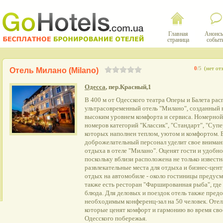
Главная
Анонсы
страница
событ
0
/5
(нет от
Отель Милано (Milano)
Одесса
, пер.Красный,1
В 400 м от Одесского театра Оперы и Балета ра
ультрасовременный отель "Милано", созданный п
высоким уровнем комфорта и сервиса. Номерной 
номеров категорий "Классик", "Стандарт", "Супе
которых наполнен теплом, уютом и комфортом.
доброжелательный персонал уделит свое вниман
отдыха в отеле "Милано". Оценят гости и удобн
поскольку вблизи расположена не только известн
развлекательные места для отдыха и бизнес-цент
отдых на автомобиле - около гостиницы предусм
также есть ресторан "Фаршированная рыба", где
блюда. Для деловых и поездок отель также пред
необходимым конференц-зал на 50 человек. Отель
которые ценят комфорт и гармонию во время сво
Одесского побережья.