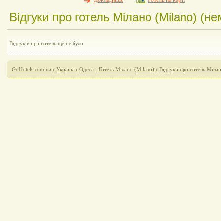
Докладніше
Готель на карті
Відгуки про готель Мілано (Milano) (нем
Відгуків про готель ще не було
GoHotels.com.ua
›
Україна
›
Одеса
›
Готель Мілано (Milano)
›
Відгуки про готель Мілан