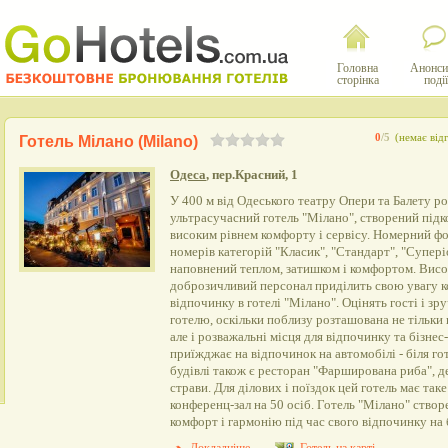
Головна
Анонси
сторінка
події
0
/5
(немає відг
Готель Мілано (Milano)
Одеса
, пер.Красний, 1
У 400 м від Одеського театру Опери та Балету р
ультрасучасний готель "Мілано", створений підк
високим рівнем комфорту і сервісу. Номерний фо
номерів категорій "Класик", "Стандарт", "Супері
наповнений теплом, затишком і комфортом. Висо
доброзичливий персонал приділить свою увагу к
відпочинку в готелі "Мілано". Оцінять гості і з
готелю, оскільки поблизу розташована не тільки 
але і розважальні місця для відпочинку та бізнес
приїжджає на відпочинок на автомобілі - біля г
будівлі також є ресторан "Фарширована риба", 
страви. Для ділових і поїздок цей готель має та
конференц-зал на 50 осіб. Готель "Мілано" створ
комфорт і гармонію під час свого відпочинку на