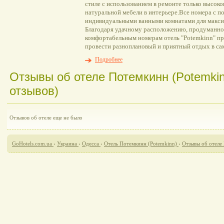
стиле с использованием в ремонте только высок
натуральной мебели в интерьере.Все номера с п
индивидуальными ванными комнатами для макси
Благодаря удачному расположению, продуманно
комфортабельным номерам отель "Potemkinn" пр
провести разноплановый и приятный отдых в са
Подробнее
Отзывы об отеле Потемкинн (Potemkin
отзывов)
Отзывов об отеле еще не было
GoHotels.com.ua
›
Украина
›
Одесса
›
Отель Потемкинн (Potemkinn)
›
Отзывы об отеле