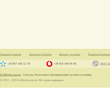
Главная Страница
Анонсы и События
Каталог гостиниц
Правила брониро
+38 067 166-52-70
+38 050 548-46-06
380671
GoHotels.com.ua
- Система бесплатного бронирования отелей и гостиниц.
© 2011 - 2026 GoHotels.com.ua. Все права защищены.