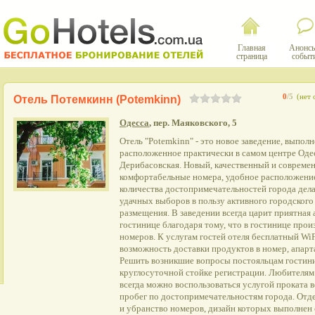
Главная
Анонсы
страница
событ
0
/5
(нет 
Отель Потемкинн (Potemkinn)
Одесса
, пер. Маяковского, 5
Отель "Potemkinn" - это новое заведение, выпол
расположенное практически в самом центре Одес
Дерибасовская. Новый, качественный и совреме
комфортабельные номера, удобное расположение
количества достопримечательностей города дел
удачных выборов в пользу активного городского
размещения. В заведении всегда царит приятная 
гостинице благодаря тому, что в гостинице про
номеров. К услугам гостей отеля бесплатный WiF
возможность доставки продуктов в номер, апарт
Решить возникшие вопросы постояльцам гостин
круглосуточной стойке регистрации. Любителям
всегда можно воспользоваться услугой проката 
пробег по достопримечательностям города. Отд
и убранство номеров, дизайн которых выполнен