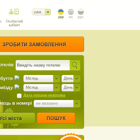
UAH
и
Особистий
кабінет
отелів:
ибуття
Місяць
День
виїзду
Місяць
День
Дата поїздки невідома
місць в номері
не вказано