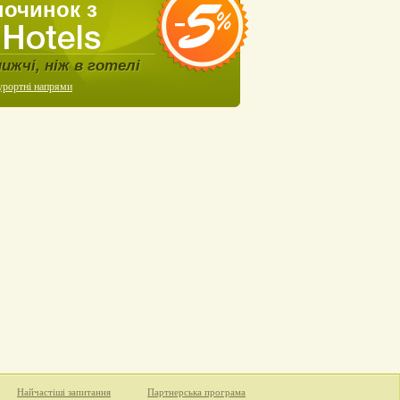
починок з
нижчі, ніж в готелі
урортні напрями
Найчастіші запитання
Партнерська програма