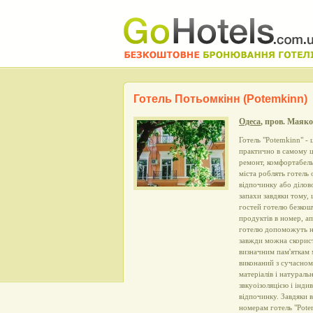
Готель Потьомкінн (Potemkinn)
Одеса
, пров. Маяко
Готель "Potemkinn" - 
практично в самому це
ремонт, комфортабельн
міста роблять готель
відпочинку або ділов
запахи завдяки тому,
гостей готелю безкош
продуктів в номер, а
готелю допоможуть на
завжди можна скорист
визначним пам'яткам 
виконаний з сучасном
матеріалів і натураль
звкуоізоляцією і інд
відпочинку. Завдяки 
номерам готель "Pote