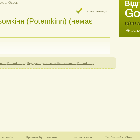
Від
серці Одеси.
Є вільні номери
ьомкінн (Potemkinn) (немає
ціни 
Всі к
інн (Potemkinn)
›
Відгуки про готель Потьомкінн (Potemkinn)
г готелів
Правила бронювання
Наші контакти
Особистий кабінет