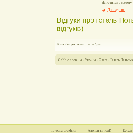
відпочинок в самому 
Докладніше
Відгуки про готель Пот
відгуків)
Відгуків про готель ще не було
GoHotels.com.ua
›
Україна
›
Одеса
›
Готель Потьомк
Головна сторінка
Анонси та події
Катало