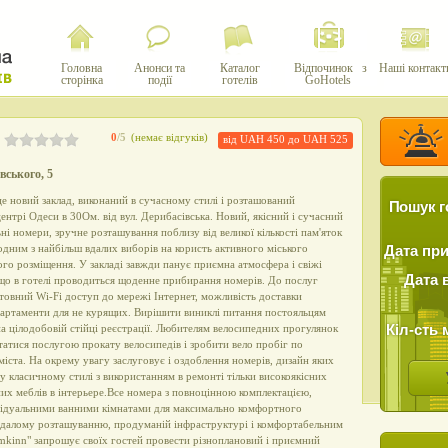
Головна
Анонси та
Каталог
Відпочинок з
Наші контакт
сторінка
події
готелів
GoHotels
0
/5
(немає відгуків)
від UAH 450 до UAH 525
вського, 5
це новий заклад, виконаний в сучасному стилі і розташований
Пошук г
нтрі Одеси в 30Ом. від вул. Дерибасівська. Новий, якісний і сучасний
і номери, зручне розташування поблизу від великої кількості пам'яток
 одним з найбільш вдалих виборів на користь активного міського
Дата пр
ого розміщення. У закладі завжди панує приємна атмосфера і свіжі
Дата 
 що в готелі проводиться щоденне прибирання номерів. До послуг
товний Wi-Fi доступ до мережі Інтернет, можливість доставки
партаменти для не курящих. Вирішити виниклі питання постояльцям
Кіл-сть 
 цілодобовій стійці реєстрації. Любителям велосипедних прогулянок
атися послугою прокату велосипедів і зробити вело пробіг по
міста. На окрему увагу заслуговує і оздоблення номерів, дизайн яких
у класичному стилі з використанням в ремонті тільки високоякісних
них меблів в інтерьере.Все номера з повноцінною комплектацією,
ивідуальними ванними кімнатами для максимально комфортного
вдалому розташуванню, продуманій інфраструктурі і комфортабельним
mkinn" запрошує своїх гостей провести різноплановий і приємний