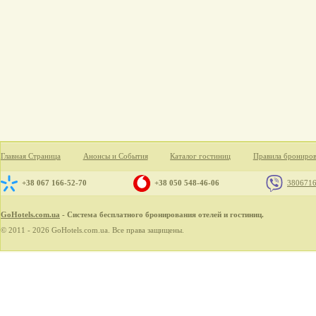
Главная Страница
Анонсы и События
Каталог гостиниц
Правила брониро
+38 067 166-52-70
+38 050 548-46-06
380671
GoHotels.com.ua
- Система бесплатного бронирования отелей и гостиниц.
© 2011 - 2026 GoHotels.com.ua. Все права защищены.