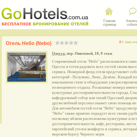
Главная
Анонсы
страница
событ
0
/5
(нет от
Отель Небо (Nebo)
Одесса
, пер. Ониловой, 18, 9 этаж
Современный отель "Небо" расположился в само
Одессы и готов радовать всех гостей своим выс
сервиса. Номерной фонд отеля представляет соб
категорий - Полулюкс, Люкс, Делюкс. Каждый из
изысканном стиле и оборудован ультрасовремен
полноценного отдыха. Роскошные номера имеют
культурные достопримечательности города, Сп
кафедральный собор или тихий Одесский дворик
дружелюбный персонал окажет свою помощь во в
Для автомобиля гостей отеля "Небо" предусмотр
"Небо" также приятно порадует всех своим удо
поскольку вблизи расположены культурные и ис
достопримечательности, кафе, рестораны, места 
европейский уголок комфорта и сервиса, которы
морском берегу Черного моря.