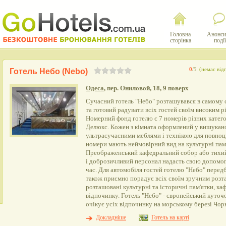
Головна
Анонси
сторінка
події
0
/5
(немає відг
Готель Небо (Nebo)
Одеса
, пер. Ониловой, 18, 9 поверх
Сучасний готель "Небо" розташувався в самому 
та готовий радувати всіх гостей своїм високим р
Номерний фонд готелю є 7 номерів різних катего
Делюкс. Кожен з кімната оформлений у вишукано
ультрасучасними меблями і технікою для повноц
номери мають неймовірний вид на культурні пам'
Преображенський кафедральний собор або тихий
і доброзичливий персонал надасть свою допомогу
час. Для автомобіля гостей готелю "Небо" перед
також приємно порадує всіх своїм зручним розт
розташовані культурні та історичні пам'ятки, каф
відпочинку. Готель "Небо" - європейський куточо
очікує усіх відпочинку на морському березі Чор
Докладніше
Готель на карті