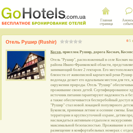
Главная
Анонсы
страница
событ
0
/5
Отель Рушир (Rushir)
Косов
, приселок Рушир, дорога Космач, Косов
Отель "Рушир", расположенный в селе Космач н
района Ивано-Франковской области, представляе
занимающий более 2 гектаров. Его местоположе
близости от живописной карпатской реки Рушир
водопада делает его идеальным местом для тех, 
окружении природы. Отель "Рушир" обеспечивае
проживание своих детей. Сертифицированное 
источник питания гарантируют надежность и бе
а также обеспечивается бесперебойный доступ в 
"Рушир" стал новой локацией популярного детск
Буковеля, принимая летние и осенние смены. Бла
территории и круглосуточной охране, детям пр
наслаждаться активным отдыхом и экскурсиями 
максимальной безопасностью. Проживание в оте
размещение в комфортабельных номерах с отдел