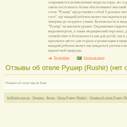
открываются великолепные виды на горы, лес и р
смена постельного белья обеспечивают высокий 
отеле "Рушир" представляет собой 5-разовое пи
стол", где каждый ребенок может насладиться 
завтрака до позднего ужина. Безопасность и мед
"Рушир" на высшем уровне. Охраняемая террито
видеоконтроль, а также медицинский персонал, 
спокойствие и безопасность как для детей, так и
идеальное место для отдыха и релаксации в при
каждый ребенок может наслаждаться уютом и к
карпатской природы.
Подробнее
Отель на карте
Отзывы об отеле Рушир (Rushir) (нет 
Отзывов об отеле еще не было
GoHotels.com.ua
›
Украина
›
Косов
›
Отель Рушир (Rushir)
›
Отзывы об отеле Рушир (Ru