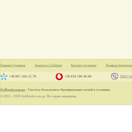
Главная Страница
Анонсы и События
Каталог гостиниц
Правила брониро
+38 067 166-52-70
+38 050 548-46-06
380671
GoHotels.com.ua
- Система бесплатного бронирования отелей и гостиниц.
© 2011 - 2026 GoHotels.com.ua. Все права защищены.