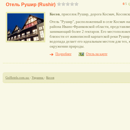
Отель Рушир (Rushir)
0
/5
(
Косов
, приселок Рушир, дорога Космач, Косовс
Отель "Рушир", расположенный в селе Космач н
района Ивано-Франковской области, представляе
занимающий более 2 гектаров. Его местоположе
близости от живописной карпатской реки Рушир
водопада делает его идеальным местом для тех, 
окружении природы.
Подробнее
Отель на карте
GoHotels.com.ua
›
Украина
›
Косов