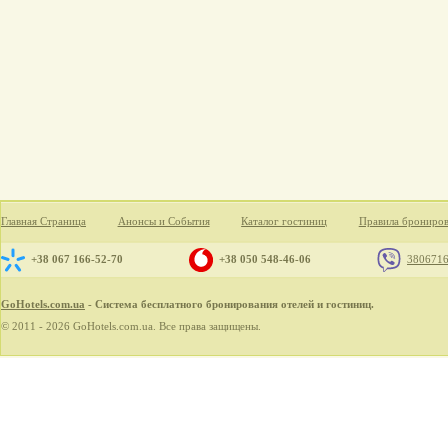
Главная Страница
Анонсы и События
Каталог гостиниц
Правила брониро
+38 067 166-52-70
+38 050 548-46-06
380671
GoHotels.com.ua
- Система бесплатного бронирования отелей и гостиниц.
© 2011 - 2026 GoHotels.com.ua. Все права защищены.