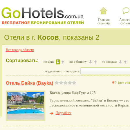
Главная
Анонсы
страница
событ
Отели в г.
Косов
, показаны 2
Все города области
Сортировать:
по цене
по рейтингу
по звездам
по удаленности от адреса
Отель Байка (Bayka)
0
/5
(
нет отз
Косов
, улица Над Гуком 125
Туристический комплекс "Байка" в Косове — это
расположенное в живописной местности Карпат
Подробнее