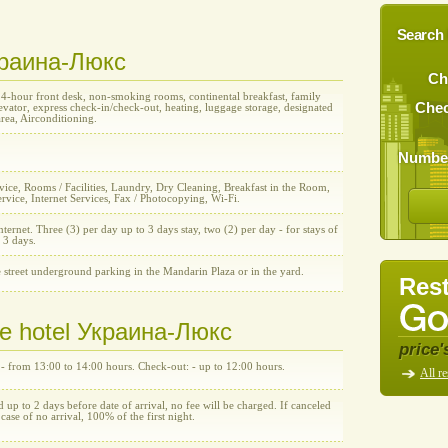
Search 
Украина-Люкс
Ch
24-hour front desk, non-smoking rooms, continental breakfast, family
Chec
vator, express check-in/check-out, heating, luggage storage, designated
rea, Airconditioning.
Number
ice, Rooms / Facilities, Laundry, Dry Cleaning, Breakfast in the Room,
rvice, Internet Services, Fax / Photocopying, Wi-Fi.
nternet. Three (3) per day up to 3 days stay, two (2) per day - for stays of
 3 days.
 street underground parking in the Mandarin Plaza or in the yard.
Rest
the hotel Украина-Люкс
price'
 - from 13:00 to 14:00 hours. Check-out: - up to 12:00 hours.
All re
d up to 2 days before date of arrival, no fee will be charged. If canceled
n case of no arrival, 100% of the first night.