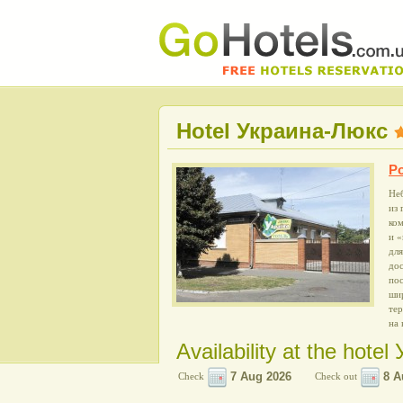
Hotel Украина-Люкс
Po
Не
из 
ко
и «
дл
дос
пос
шир
тер
на 
Availability at the hote
Check
Check out