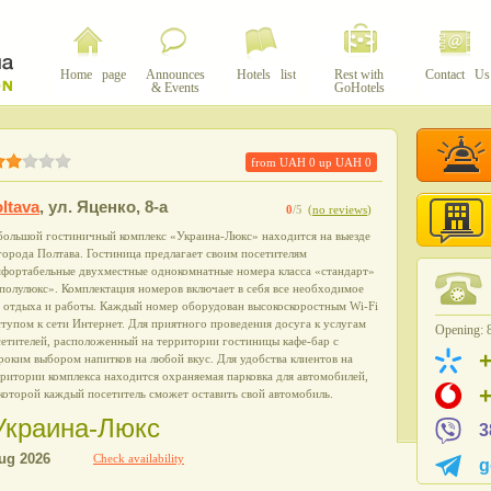
Home page
Announces
Hotels list
Rest with
Contact Us
& Events
GoHotels
from UAH
0
up UAH
0
ltava
,
ул. Яценко, 8-а
0
/5
(
no reviews
)
большой гостиничный комплекс «Украина-Люкс» находится на выезде
города Полтава. Гостиница предлагает своим посетителям
мфортабельные двухместные однокомнатные номера класса «стандарт»
полулюкс». Комплектация номеров включает в себя все необходимое
я отдыха и работы. Каждый номер оборудован высокоскоростным Wi-Fi
тупом к сети Интернет. Для приятного проведения досуга к услугам
Opening: 8
етителей, расположенный на территории гостиницы кафе-бар с
оким выбором напитков на любой вкус. Для удобства клиентов на
ритории комплекса находится охраняемая парковка для автомобилей,
которой каждый посетитель сможет оставить свой автомобиль.
l Украина-Люкс
3
Check availability
g