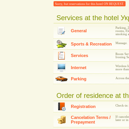
Sorry, but reservations for this hotel ON REQUEST.
Services at the hotel 
Parking, 
General
rooms, Ele
smoking a
Massage.
Sports & Recreation
Room Serv
Services
Ironing Se
Wireless I
Internet
more than
Parking
Across the
Order of residence at 
Check-in:
Registration
Cancelation Terms /
If cancele
later or i
Prepayment