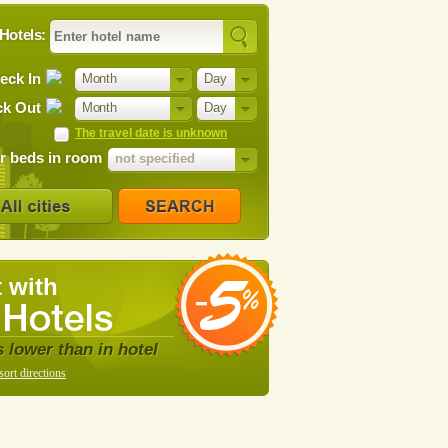
Hotels:
eck In
Month
Day
k Out
Month
Day
The travel date is unknown
 beds in room
not specified
 with
s lower than in hotel
sort directions