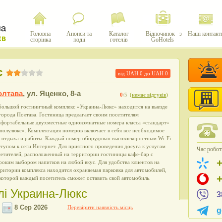
Головна
Анонси та
Каталог
Відпочинок з
Наші контакт
сторінка
події
готелів
GoHotels
с
від UAH
0
до UAH
0
олтава
,
ул. Яценко, 8-а
0
/5
(
немає відгуків
)
большой гостиничный комплекс «Украина-Люкс» находится на выезде
города Полтава. Гостиница предлагает своим посетителям
мфортабельные двухместные однокомнатные номера класса «стандарт»
полулюкс». Комплектация номеров включает в себя все необходимое
я отдыха и работы. Каждый номер оборудован высокоскоростным Wi-Fi
тупом к сети Интернет. Для приятного проведения досуга к услугам
Час роботи
етителей, расположенный на территории гостиницы кафе-бар с
оким выбором напитков на любой вкус. Для удобства клиентов на
ритории комплекса находится охраняемая парковка для автомобилей,
которой каждый посетитель сможет оставить свой автомобиль.
елі Украина-Люкс
3
Перевірити наявність місць
g