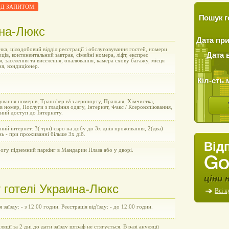
 ПІД ЗАПИТОМ.
Пошук г
ина-Люкс
Дата пр
ка, цілодобовий відділ реєстрації і обслуговування гостей, номери
Дата 
рців, континентальний завтрак, сімейні номера, ліфт, експрес
я, заселення та виселення, опалювання, камера схову багажу, місця
ня, кондиціонер.
Кіл-сть 
вання номерів, Трансфер в/із аеропорту, Пральня, Хімчистка,
в номер, Послуги з гладіння одягу, Інтернет, Факс / Ксерокопіювання,
ний доступ до Інтернету.
ний інтернет: 3( три) євро на добу до 3х днів проживання, 2(два)
нь - при проживанні більше 3х діб.
Від
огу підземний паркінг в Мандарин Плаза або у дворі.
ціни 
 готелі Украина-Люкс
Всі к
 заїзду: - з 12:00 годин. Реєстрація від'їзду: - до 12:00 годин.
уляції за 2 дні до дати заїзду штраф не стягується. В разі ануляції