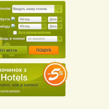
отелів:
ибуття
Місяць
День
виїзду
Місяць
День
Дата поїздки невідома
місць в номері
не вказано
починок з
нижчі, ніж в готелі
урортні напрями