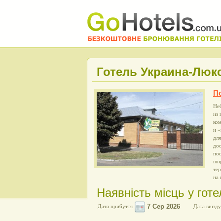
Готель Украина-Люк
П
Не
из 
ко
и «
дл
дос
пос
шир
тер
на 
Наявність місць у гот
Дата прибуття
Дата виїзду