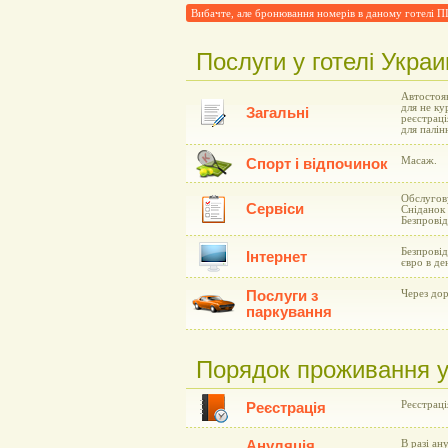
Вибачте, але бронювання номерів в даному готелі
Послуги у готелі Укра
Автостоян
для не ку
Загальні
реєстраці
для палін
Масаж.
Спорт і відпочинок
Обслугову
Сервіси
Сніданок 
Безпровід
Безпровід
Інтернет
євро в де
Послуги з
Через дор
паркування
Порядок проживання у
Реєстрація
Реєстрація
Ануляція
В разі ан