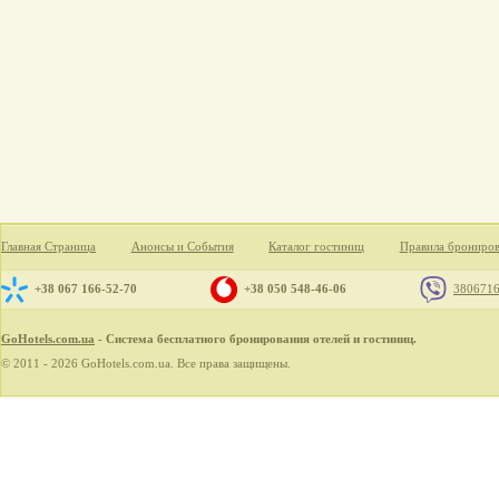
Главная Страница
Анонсы и События
Каталог гостиниц
Правила брониро
+38 067 166-52-70
+38 050 548-46-06
380671
GoHotels.com.ua
- Система бесплатного бронирования отелей и гостиниц.
© 2011 - 2026 GoHotels.com.ua. Все права защищены.