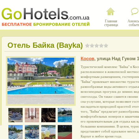
Главная
Анонсы
страница
событ
Отель Байка (Bayka)
Косов
,
улица Над Гуком 
Туристический комплекс "Байка" в Кос
расположенное в живописной местнос
комфортным размещением, гостеприи
"Байка" привлекает множество туристо
разнообразные виды активного отдыха
велосипедных прогулок до зимних вид
снегоходы. Он также славится своим
спа-услугами, которые позволяют гост
насладиться природной красотой этог
того, "Байка" предлагает разнообразн
комфортабельных номеров и заканчива
его привлекательным для отдыха как вд
большими компаниями. В целом, турис
представляет собой идеальное место 
Карпат в любое время года.