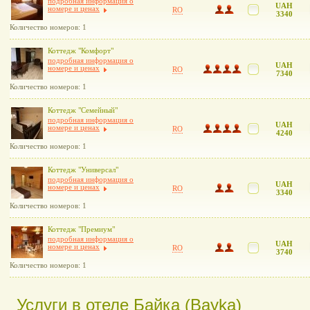
подробная информация о
UAH
номере и ценах
RO
3340
Количество номеров: 1
Коттедж "Комфорт"
подробная информация о
UAH
номере и ценах
RO
7340
Количество номеров: 1
Коттедж "Семейный"
подробная информация о
UAH
номере и ценах
RO
4240
Количество номеров: 1
Коттедж "Универсал"
подробная информация о
UAH
номере и ценах
RO
3340
Количество номеров: 1
Коттедж "Премиум"
подробная информация о
UAH
номере и ценах
RO
3740
Количество номеров: 1
Услуги в отеле Байка (Bayka)