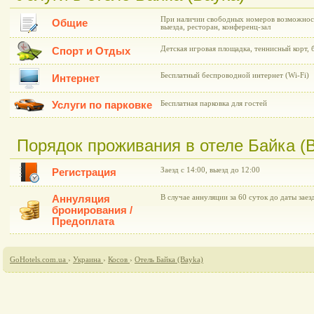
При наличии свободных номеров возможност
Общие
выезда, ресторан, конференц-зал
Детская игровая площадка, теннисный корт, 
Спорт и Отдых
Бесплатный беспроводной интернет (Wi-Fi)
Интернет
Услуги по парковке
Бесплатная парковка для гостей
Порядок проживания в отеле Байка (
Заезд с 14:00, выезд до 12:00
Регистрация
Аннуляция
В случае аннуляции за 60 суток до даты заез
бронирования /
Предоплата
GoHotels.com.ua
›
Украина
›
Косов
›
Отель Байка (Bayka)