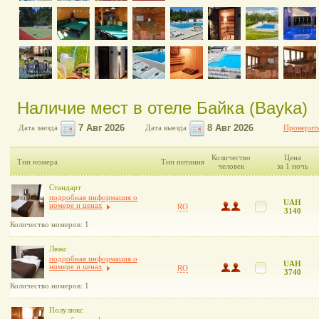
Наличие мест в отеле Байка (Bayka)
Дата заезда
Дата выезда
Проверить
Количество
Цена
Тип номера
Тип питания
человек
за 1 ночь
Стандарт
подробная информация о
UAH
номере и ценах
RO
3140
Количество номеров: 1
Люкс
подробная информация о
UAH
номере и ценах
RO
3740
Количество номеров: 1
Полулюкс