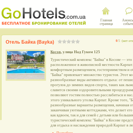
Главная
Анонсы
страница
событ
0
/5
(нет от
Отель Байка (Bayka)
Косов
, улица Над Гуком 125
Туристический комплекс "Байка" в Косове — это
расположенное в живописной местности Карпат
комфортным размещением, гостеприимством и о
"Байка" привлекает множество туристов. Этот к
разнообразные виды активного отдыха: от пеши
прогулок до зимних видов спорта, таких как лыж
славится своими оздоровительными процедурами
позволяют гостям полностью расслабиться и на
этого уникального уголка Карпат. Кроме того, "Б
разнообразные варианты размещения, начиная о
заканчивая уютными коттеджами, что делает ег
как вдвоем, так и для семей с детьми или больш
туристический комплекс "Байка" в Косове предс
для отдыха и наслаждения природой Карпат в лю