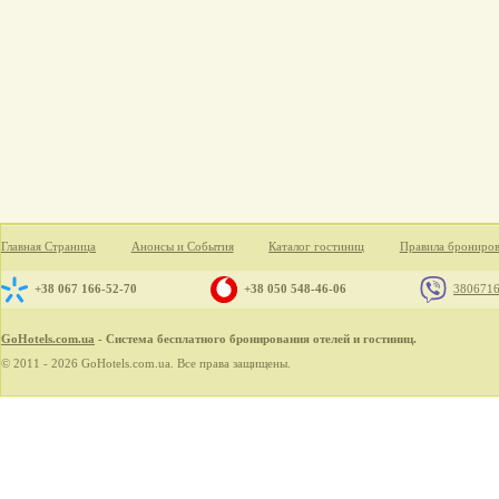
Главная Страница
Анонсы и События
Каталог гостиниц
Правила брониро
+38 067 166-52-70
+38 050 548-46-06
380671
GoHotels.com.ua
- Система бесплатного бронирования отелей и гостиниц.
© 2011 - 2026 GoHotels.com.ua. Все права защищены.