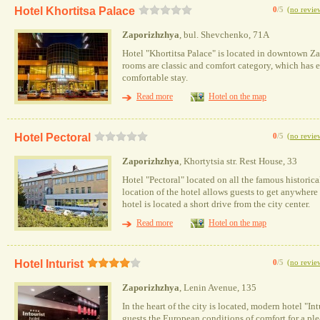
Hotel Khortitsa Palace
0
/5
(
no revie
Zaporizhzhya
, bul. Shevchenko, 71A
Hotel "Khortitsa Palace" is located in downtown Za
rooms are classic and comfort category, which has 
comfortable stay.
Read more
Hotel on the map
Hotel Pectoral
0
/5
(
no revie
Zaporizhzhya
, Khortytsia str. Rest House, 33
Hotel "Pectoral" located on all the famous historic
location of the hotel allows guests to get anywhere i
hotel is located a short drive from the city center.
Read more
Hotel on the map
Hotel Inturist
0
/5
(
no revie
Zaporizhzhya
, Lenin Avenue, 135
In the heart of the city is located, modern hotel "Intu
guests the European conditions of comfort for a ple