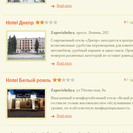
Read more
Hotel Днепр
0
/5
(
n
Zaporizhzhya
, просп. Ленина, 202
Современный отель «Днепр» находится в центре
всевозможные удобства перемещения для клиенто
автомобиля, удобный паркинг и заказ такси. Ор
номеров различных категорий не оставит равно
Read more
Hotel Белый рояль
0
/5
(
n
Zaporizhzhya
, ул.Тбилисская, 9а
Изысканный и комфортабельный отель «Белый р
гостям не только высококлассное обслуживание
уровне, но и абсолютную конфиденциальность.
Read more