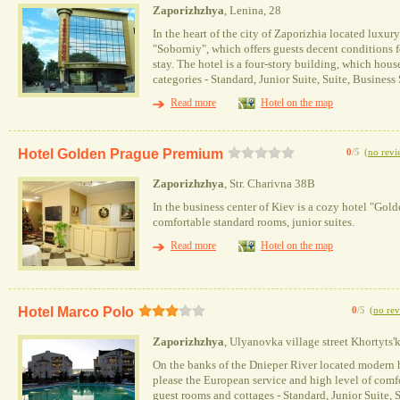
Zaporizhzhya
, Lenina, 28
In the heart of the city of Zaporizhia located luxur
"Soborniy", which offers guests decent conditions
stay. The hotel is a four-story building, which hou
categories - Standard, Junior Suite, Suite, Business
Read more
Hotel on the map
Hotel Golden Prague Premium
0
/5
(
no revi
Zaporizhzhya
, Str. Charivna 38B
In the business center of Kiev is a cozy hotel "Gold
comfortable standard rooms, junior suites.
Read more
Hotel on the map
Hotel Marco Polo
0
/5
(
no rev
Zaporizhzhya
, Ulyanovka village street Khortyts'
On the banks of the Dnieper River located modern 
please the European service and high level of comf
guest rooms and cottages - Standard, Junior Suite, 