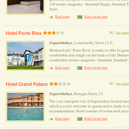
230 rooms categories - Standard Single, Standard T
Suite.
Read more
Hotel on the map
Hotel Porto Riva
0
/5
(
no revie
Zaporizhzhya
, Lunacharsky Street,15-G
Modern hotel "Porto Riva" is ready to offer its guest
comfortable stay bright on the banks of the Dnieper
comfortable rooms categories - Standard, Standard +,
Read more
Hotel on the map
Hotel Grand Palace
0
/5
(
no revie
Zaporizhzhya
, Kosygin Street, 15
The cozy and quiet city of Zaporozhye located mod
which is a nice welcome its guests and is ready to o
accommodation. Hotel consists of rooms such price c
Read more
Hotel on the map