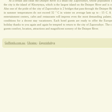
At a certain and clean the Dnieper River is a small city Zaporozhye, whose population 
the city is the island of Khortytsya, which is the largest island on the Dnieper River and is 
Also one of the pride of the city of Zaporozhye is 2 bridges that pass through the Dnieper Riv
in summer temperatures do not exceed 32 ° C in winter on average lasts up to - 15 C. A d
entertainment centers, cafes and restaurants will impress even the most demanding palates.
conditions for a decent stay vacationers. Each hotel guests are ready to offer the Euro
holiday thanks to you again and again be tempted to return to the city of Zaporozhye. The ci
guests comfort, location, attractions and magnificent scenery of the Dnieper River.
GoHotels.com.ua
›
Ukraine
›
Zaporizhzhya