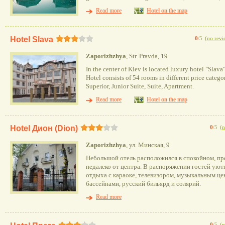
Read more
Hotel on the map
Hotel Slava
0
/5
(
no revi
Zaporizhzhya
, Str. Pravda, 19
In the center of Kiev is located luxury hotel "Slava"
Hotel consists of 54 rooms in different price categ
Superior, Junior Suite, Suite, Apartment.
Read more
Hotel on the map
Hotel Дион (Dion)
0
/5
(
n
Zaporizhzhya
, ул. Минская, 9
Небольшой отель расположился в спокойном, п
недалеко от центра. В распоряжении гостей ую
отдыха с караоке, телевизором, музыкальным це
бассейнами, русский бильярд и солярий.
Read more
0
/5
(
n