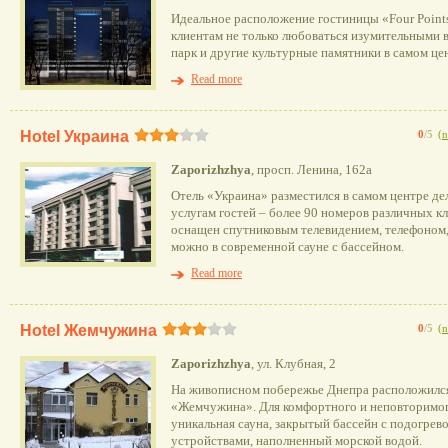
Идеальное расположение гостиницы «Four Points
клиентам не только любоваться изумительными в
парк и другие культурные памятники в самом це
Read more
Hotel Украина
0
/5
(
n
Zaporizhzhya
, просп. Ленина, 162а
Отель «Украина» разместился в самом центре д
услугам гостей – более 90 номеров различных к
оснащен спутниковым телевидением, телефоном,
можно в современной сауне с бассейном.
Read more
Hotel Жемчужина
0
/5
(
n
Zaporizhzhya
, ул. Клубная, 2
На живописном побережье Днепра расположился
«Жемчужина». Для комфортного и неповторимог
уникальная сауна, закрытый бассейн с подогре
устройствами, наполненный морской водой.