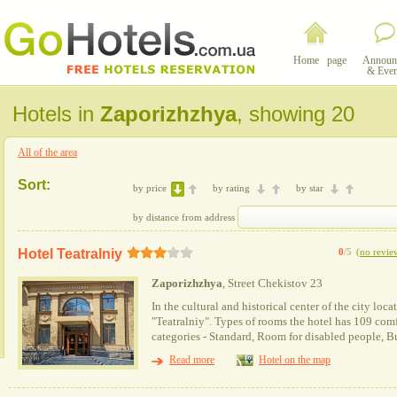
Home page
Announ
& Even
Hotels in
Zaporizhzhya
, showing 20
All of the area
Sort:
by price
by rating
by star
by distance from address
Hotel Teatralniy
0
/5
(
no revie
Zaporizhzhya
, Street Chekistov 23
In the cultural and historical center of the city loc
"Teatralniy". Types of rooms the hotel has 109 comf
categories - Standard, Room for disabled people, Bu
Read more
Hotel on the map