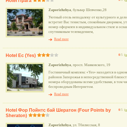
Hotel Прага
Zaporizhzhya
, бульвар Шевченко,28
Уютный отель неподалеку от культурного и дел
встретит Вас тенистым, спокойным двориком, у
номер оформлен в индивидуальном стиле и осна
спутниковым телевидением,
Read more
Hotel Ес (Yes)
0
/5
(
n
Zaporizhzhya
, просп. Маяковского, 19
Гостиничный комплекс «Yes» находится в одно
районов Запорожья в непосредственной близост
номера оборудованы всеми удобствами, в том чи
беспроводным Интернетом.
Read more
Hotel Фор Пойнтс бай Шератон (Four Points by
0
/5
(
n
Sheraton)
Zaporizhzhya
, ул. Тбилисская, 8