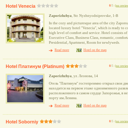
Hotel Venecia
0
/5
(
no revie
Zaporizhzhya
, Str. Nyzhnyodniprovske, 1-B
In the cozy and picturesque area of ​​the city Zapor
located luxury hotel "Venecia", which is ready to co
high level of comfort and service. Hotel consists of
Executive Class, Business Class, romantic, comforta
Presidential, Apartment, Room for newlyweds.
Read more
Hotel on the map
Hotel Платинум (Platinum)
0
/5
(
no revie
Zaporizhzhya
, ул. Леонова, 14
Отель "Платинум" гостепреимно открыл свои две
находится на первом этаже одноименного развле
расположенного в самом сердце Запорожья, в н
порту им.Ленина.
Read more
Hotel on the map
Hotel Soborniy
0
/5
(
no revie