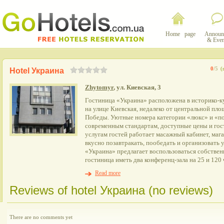
Home page
Announ
& Even
0
/5
(
Hotel Украина
Zhytomyr
, ул. Киевская, 3
Гостиница «Украина» расположена в историко-к
на улице Киевская, недалеко от центральной пл
Победы. Уютные номера категории «люкс» и «п
современным стандартам, доступные цены и гос
услугам гостей работает масажный кабинет, мага
вкусно позавтракать, пообедать и организовать 
«Украина» предлагает воспользоваться собствен
гостиница иметь два конференц-зала на 25 и 120 
Read more
Reviews of hotel Украина (no reviews)
There are no comments yet