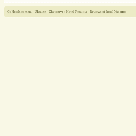
GoHotels.com.ua
›
Ukraine
›
Zhytomyr
›
Hotel Украина
›
Reviews of hotel Украина