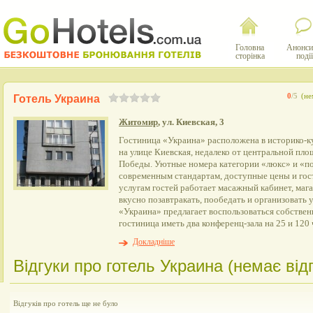
Головна
Анонси
сторінка
події
0
/5
(не
Готель Украина
Житомир
, ул. Киевская, 3
Гостиница «Украина» расположена в историко-к
на улице Киевская, недалеко от центральной пл
Победы. Уютные номера категории «люкс» и «п
современным стандартам, доступные цены и гос
услугам гостей работает масажный кабинет, мага
вкусно позавтракать, пообедать и организовать 
«Украина» предлагает воспользоваться собствен
гостиница иметь два конференц-зала на 25 и 120 
Докладніше
Відгуки про готель Украина (немає відг
Відгуків про готель ще не було