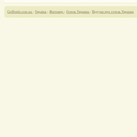
GoHotels.com.ua
›
Україна
›
Житомир
›
Готель Украина
›
Відгуки про готель Украина