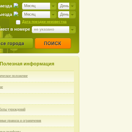
заезда
Месяц
День
ыезда
Месяц
День
Дата поездки неизвестна
мест в номере
не указано
Полезная информация
ическое положение
ие
боты учреждений
ные правила и ограничения
ные телефоны