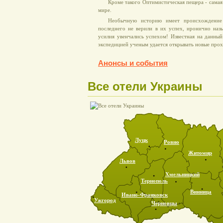
Кроме такого Оптимистическая пещера - самая 
мире.
Необычную историю имеет происхождение 
последнего не верили в их успех, иронично наз
усилия увенчались успехом! Известная на данны
экспедицией ученым удается открывать новые прох
Анонсы и события
Все отели Украины
Луцк
Ровно
Житомир
Львов
Хмельницкий
Тернополь
Винница
Ивано-Франковск
Ужгород
Черновцы