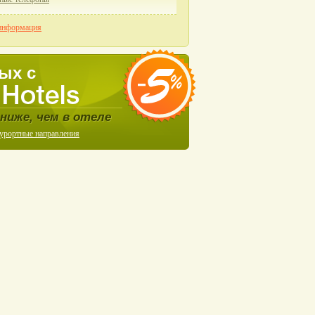
информация
ых с
ниже, чем в отеле
курортные направления