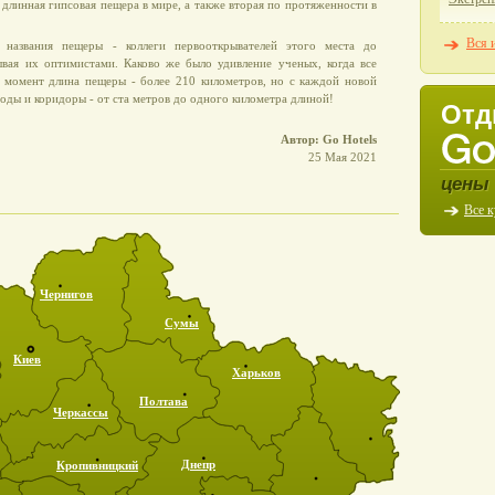
длинная гипсовая пещера в мире, а также вторая по протяженности в
Вся 
названия пещеры - коллеги первооткрывателей этого места до
ывая их оптимистами. Каково же было удивление ученых, когда все
й момент длина пещеры - более 210 километров, но с каждой новой
оды и коридоры - от ста метров до одного километра длиной!
Отд
Автор: Go Hotels
25 Мая 2021
цены 
Все 
Чернигов
Сумы
Киев
Харьков
Полтава
Черкассы
Днепр
Кропивницкий