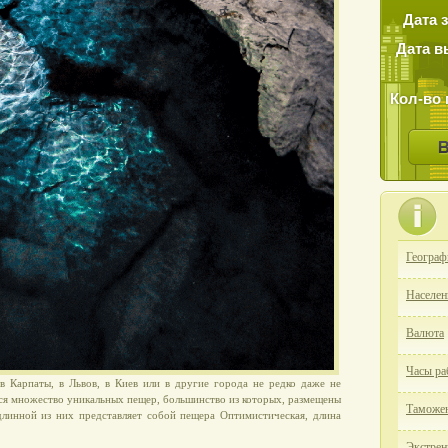
Дата 
Дата в
Кол-во 
Географ
Населен
Валюта
Часы ра
в Карпаты, в Львов, в Киев или в другие города не редко даже не
ся множество уникальных пещер, большинство из которых, размещены
Таможен
длинной из них представляет собой пещера Оптимистическая, длина
Экстрен