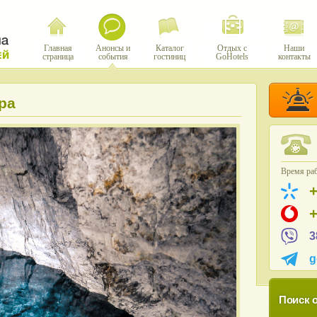
Главная
Анонсы и
Каталог
Отдых с
Наши
страница
события
гостиниц
GoHotels
контакты
ра
Время раб
3
g
Поиск о