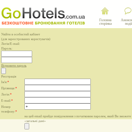
Головна
Анонси
сторінка
події
Увійти в особистий кабінет
(для зареєстрованих користувачів)
Логін/E-mail:
Пароль:
Відновити пароль
Реєстрація
Ім'я:
*
Прізвище:
*
Логін:
*
E-mail:
*
Номер
телефону:
*
на цей email прийде повідомлення з початковим паролем, який Ви зможете 
«загальні дані»