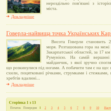
нероздільно пов'язані з історі
міста.
Докладніше
Говерла-найвища точка Українських Кар
Висота Говерли становить 
моря. Розташована гора на межі 
Закарпатської областей, за 17 км
Румунією. На самій вершині
майданчик, з якої зручно спогля
що розкинулися під ногами. А побачити там є на що: г
схили, поцятковані річками, струмками і стежками
хребтів вдалині...
Докладніше
Сторінка 1 з 13
Початок
Попередня
1
2
3
4
5
6
7
8
9
10
Наст