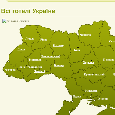
Всі готелі України
Чернігів
Луцьк
Рівне
Сум
Житомир
Львів
Київ
Хмельницький
Тернопіль
Полтава
Черкаси
Вінниця
Івано-Франківськ
Ужгород
Чернівці
Д
Кропивницький
Миколаїв
Одеса
Херсон