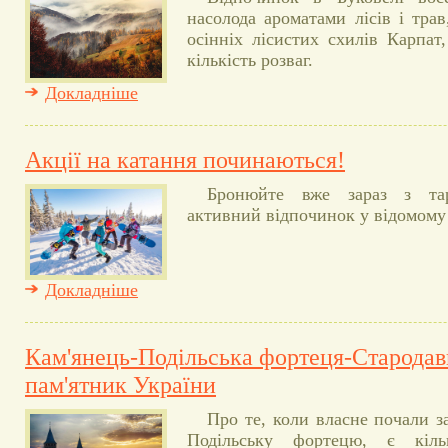
насолода ароматами лісів і тра
осінніх лісистих схилів Карпат
кількість розваг.
Докладніше
Акції на катання починаються!
Бронюйте вже зараз з та
активний відпочинок у відомому 
Докладніше
Кам'янець-Подільська фортеця-Стародав
пам'ятник України
Про те, коли власне почали з
Подільську фортецю, є кіл