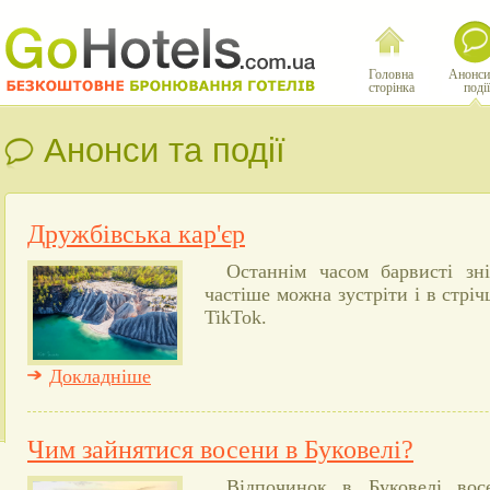
Головна
Анонси
сторінка
події
Анонси та події
Дружбівська кар'єр
Останнім часом барвисті зні
частіше можна зустріти і в стрічц
TikTok.
Докладніше
Чим зайнятися восени в Буковелі?
Відпочинок в Буковелі вос