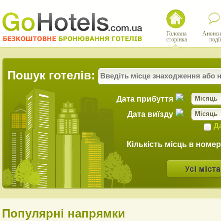
Головна
Анонси
сторінка
події
Пошук готелів:
Дата прибуття
Місяць
Дата виїзду
Місяць
Д
Кількість місць в номер
Популярні напрямки