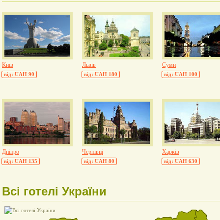
Київ
Львів
Суми
від: UAH 90
від: UAH 180
від: UAH 100
Дніпро
Чернівці
Харків
від: UAH 135
від: UAH 80
від: UAH 630
Всі готелі України