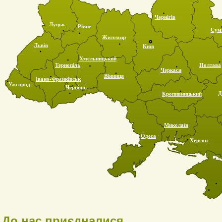
Чернігів
Луцьк
Рівне
Сум
Житомир
Львів
Київ
Хмельницький
Тернопіль
Полтава
Черкаси
Вінниця
Івано-Франківськ
Ужгород
Чернівці
Д
Кропивницький
Миколаїв
Одеса
Херсон
До нас приєдналися