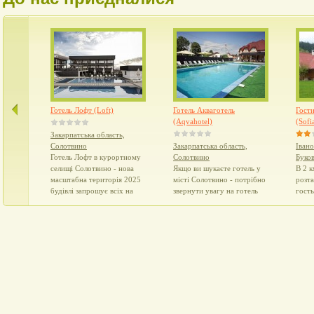
відпочинок в літній період.
Акв
Готель може прийняти до
го
90 гостей, оскільки
го
складається з
Тр
двоповерхового та
вм
триповерхового корпусу.
но
є в
Готель Лофт (Loft)
Готель Акваготель
Гост
(Aqvahotel)
(Sofi
Закарпатська область,
Солотвино
Закарпатська область,
Івано
Готель Лофт в курортному
Солотвино
Буко
селищі Солотвино - нова
Якщо ви шукаєте готель у
В 2 к
масштабна територія 2025
місті Солотвино - потрібно
розт
будівлі запрошує всіх на
звернути увагу на готель
гость