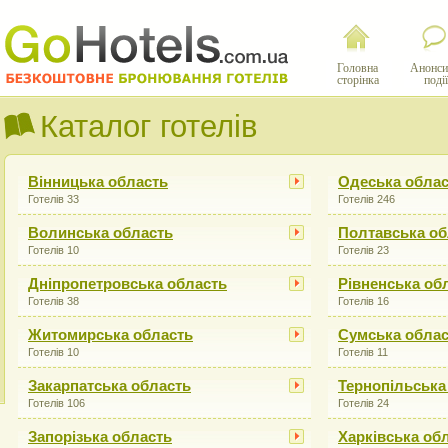
Головна
Анонси
сторінка
події
Каталог готелів
Вінницька область
Одеська обла
Готелів 33
Готелів 246
Волинська область
Полтавська об
Готелів 10
Готелів 23
Дніпропетровська область
Рівненська об
Готелів 38
Готелів 16
Житомирська область
Сумська обла
Готелів 10
Готелів 11
Закарпатська область
Тернопільська
Готелів 106
Готелів 24
Запорізька область
Харківська об