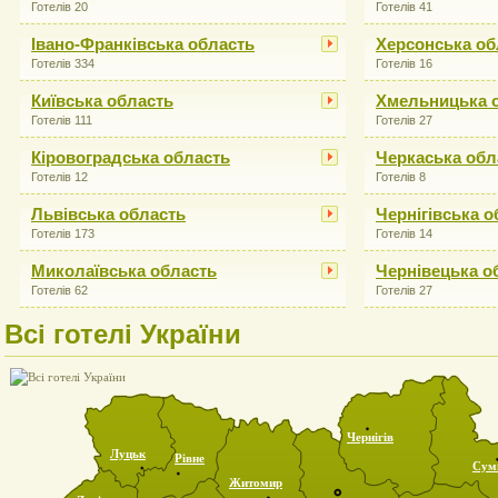
Готелів 20
Готелів 41
Івано-Франківська область
Херсонська об
Готелів 334
Готелів 16
Київська область
Хмельницька 
Готелів 111
Готелів 27
Кіровоградська область
Черкаська обл
Готелів 12
Готелів 8
Львівська область
Чернігівська о
Готелів 173
Готелів 14
Миколаївська область
Чернівецька о
Готелів 62
Готелів 27
Всі готелі України
Чернігів
Луцьк
Рівне
Сум
Житомир