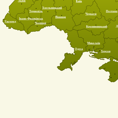
Львів
Київ
Хмельницький
Тернопіль
Полтава
Черкаси
Вінниця
Івано-Франківськ
Ужгород
Чернівці
Д
Кропивницький
Миколаїв
Одеса
Херсон