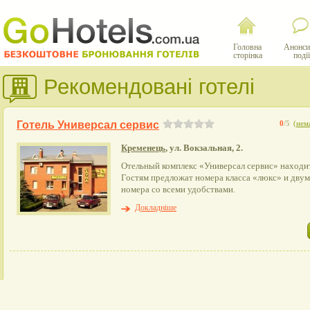
Головна
Анонси
сторінка
події
Рекомендовані готелі
Готель Универсал сервис
0
/5
(
нема
Кременець
, ул. Вокзальная, 2.
Отельный комплекс «Универсал сервис» находит
Гостям предложат номера класса «люкс» и дву
номера со всеми удобствами.
Докладніше