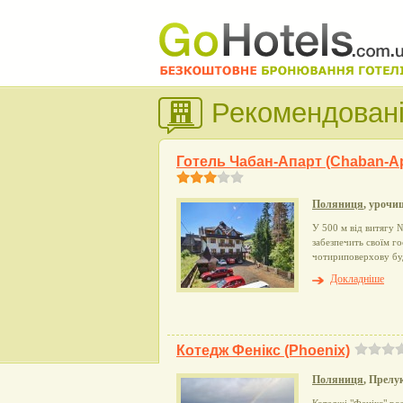
Рекомендовані
Готель Чабан-Апарт (Chaban-Ap
Поляниця
, уроч
У 500 м від витягу 
забезпечить своїм г
чотириповерхову буд
Докладніше
Котедж Фенікс (Phoenix)
Поляниця
, Прелу