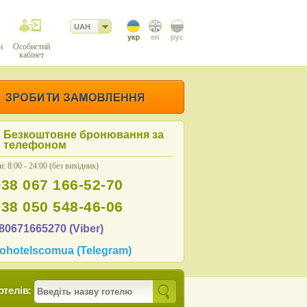
UAH
и
Особистий
кабінет
Безкоштовне бронювання за
телефоном
: 8:00 - 24:00 (без вихідних)
+38 067 166-52-70
+38 050 548-46-06
80671665270 (Viber)
ohotelscomua (Telegram)
отелів: