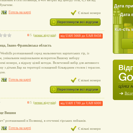
ташовані в селі Поляниця, в 400 метрах від центру села, 6,5 км від
Мукачеве.
Дата пр
Готель на карті
Є вільні номери
Дата 
0
Кіл-сть 
0
/5
(
немає відгуків
)
від
UAH 5668
до
UAH 8458
ица, Івано-Франківська область
Westhills розташований серед мальовничих карпатських гір, із
м, унікальним національним колоритом.Вашому вибору
емі номери, а відразу цілий котедж. Величезний вибір для активного
Від
нку з дітьми.Бар на території оснащений більярдним столом і терасою.
дою.
Готель на карті
Є вільні номери
ціни 
0
Всі к
0
/5
(
немає відгуків
)
від
UAH 1700
до
UAH 6000
ище Вишня
ч" розташований в Поляниці, в оточенні гірських пейзажів.
Готель на карті
Є вільні номери