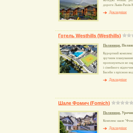
Котеджі "Фенікс" роз
дороги Львів-Рахів-
Докладніше
Готель Westhills (Westhills)
Поляниця
, Полян
Курортний комплекс 
зручним планування
пропонуються не окр
і сімейного відпочи
Басейн з прісною во
Докладніше
Шале Фомич (Fomich)
Поляниця
, Уроч
Комплекс шале "Фоми
Докладніше