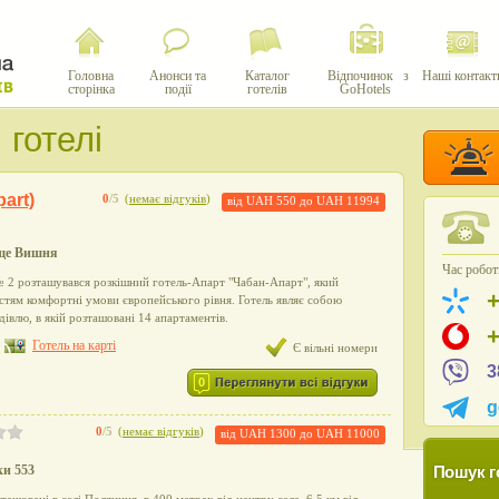
Головна
Анонси та
Каталог
Відпочинок з
Наші контакт
сторінка
події
готелів
GoHotels
 готелі
art)
0
/5
(
немає відгуків
)
від
UAH 550
до
UAH 11994
ище Вишня
Час роботи
№ 2 розташувався розкішний готель-Апарт "Чабан-Апарт", який
остям комфортні умови європейського рівня. Готель являє собою
івлю, в якій розташовані 14 апартаментів.
Готель на карті
Є вільні номери
3
0
g
0
/5
(
немає відгуків
)
від
UAH 1300
до
UAH 11000
ки 553
Пошук г