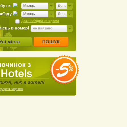
ибуття
Місяць
День
виїзду
Місяць
День
Дата поїздки невідома
місць в номері
не вказано
починок з
нижчі, ніж в готелі
урортні напрями