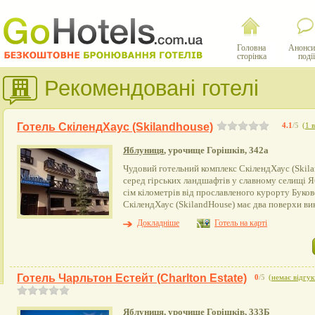
Головна
Анонси
сторінка
події
Рекомендовані готелі
Готель СкілендХаус (Skilandhouse)
4.1
/5
(
1 
Яблуниця
, урочище Горішків, 342а
Чудовий готельний комплекс СкілендХаус (Skil
серед гірських ландшафтів у славному селищі Я
сім кілометрів від прославленого курорту Буко
СкілендХаус (SkilandHouse) має два поверхи вик
Докладніше
Готель на карті
Готель Чарльтон Естейт (Charlton Estate)
0
/5
(
немає відгук
Яблуниця
, урочище Горішків, 333Б