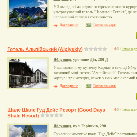
У 5 км від всіма відомого гірськолижного куро
ультрасучасний готель "Чарльтон Естейт", де к
наповнений теплом і гостинністю.
Докладніше
Готель на карті
Готель Альпійський (Alpiyskiy)
0
/5
(
немає відг
Яблуниця
, урочище Діл, 280 Д
У мальовничому куточку Карпат, в селищі Ябл
затишний міні-готель "Альпійський". Готель вк
корпус і три котеджі, кожен з яких має окремий 
Докладніше
Готель на карті
Шале Шале Гуд Дейс Резорт (Good Days
0
/5
(
немає відг
Shale Resort)
Яблуниця
, вул. Горішків, 290
Сучасний комплекс шале "Гуд Дейс" розташова