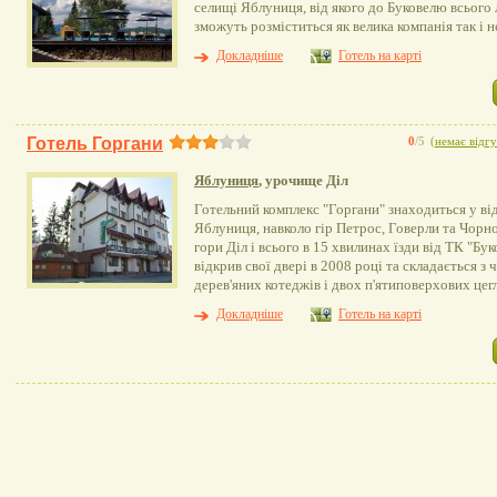
селищі Яблуниця, від якого до Буковелю всього
зможуть розміститься як велика компанія так і н
Докладніше
Готель на карті
Готель Горгани
0
/5
(
немає відгу
Яблуниця
, урочище Діл
Готельний комплекс "Горгани" знаходиться у ві
Яблуниця, навколо гір Петрос, Говерли та Чорно
гори Діл і всього в 15 хвилинах їзди від ТК "Бу
відкрив свої двері в 2008 році та складається з
дерев'яних котеджів і двох п'ятиповерхових цегл
Докладніше
Готель на карті