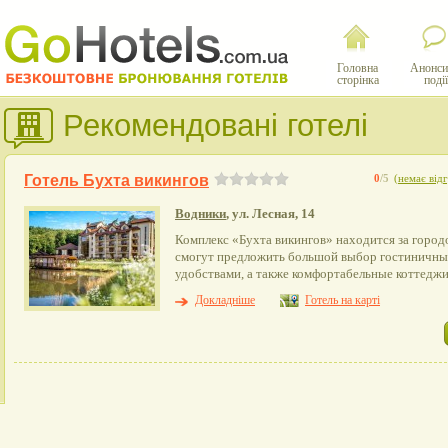
Головна
Анонси
сторінка
події
Рекомендовані готелі
Готель Бухта викингов
0
/5
(
немає відг
Водники
, ул. Лесная, 14
Комплекс «Бухта викингов» находится за город
смогут предложить большой выбор гостиничны
удобствами, а также комфортабельные коттеджи
Докладніше
Готель на карті