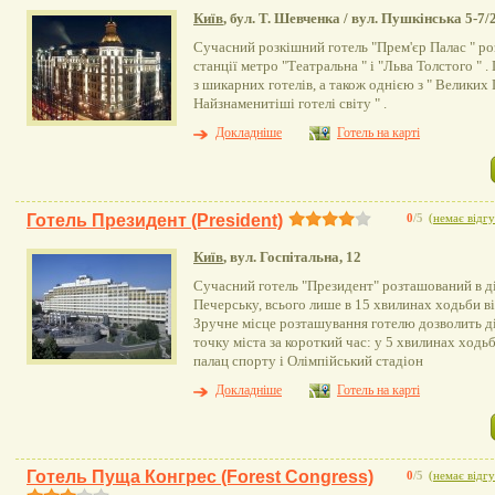
Київ
, бул. Т. Шевченка / вул. Пушкінська 5-7/
Сучасний розкішний готель "Прем'єр Палас " ро
станції метро "Театральна " і "Льва Толстого " ​​
з шикарних готелів, а також однією з " Великих Г
Найзнаменитіші готелі світу " .
Докладніше
Готель на карті
Готель Президент (Рresident)
0
/5
(
немає відгу
Київ
, вул. Госпітальна, 12
Сучасний готель "Президент" розташований в ді
Печерську, всього лише в 15 хвилинах ходьби в
Зручне місце розташування готелю дозволить ді
точку міста за короткий час: у 5 хвилинах ходь
палац спорту і Олімпійський стадіон
Докладніше
Готель на карті
Готель Пуща Конгрес (Forest Congress)
0
/5
(
немає відгу