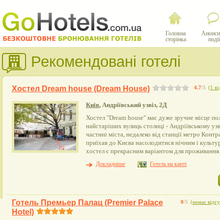
Головна
Анонси
сторінка
події
Рекомендовані готелі
Хостел Dream house (Dream House)
4.7
/5
(
1 ві
Київ
, Андріївський узвіз, 2Д
Хостел "Dream house" має дуже зручне місце пол
найстаріших вулиць столиці - Андріївському узво
частині міста, недалеко від станції метро Контр
приїхав до Києва насолодитися нічним і культу
хостел є прекрасним варіантом для проживання
Докладніше
Готель на карті
Готель Премьер Палац (Premier Palace
0
/5
(
немає відгу
Hotel)