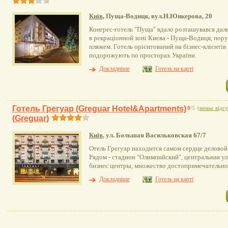
Київ
, Пуща-Водиця, вул.Н.Юнкерова, 20
Конгрес-готель "Пуща" вдало розташувався дале
в рекраціонной зоні Києва - Пуща-Водиця, поруч
пляжем. Готель орієнтований на бізнес-клієнтів і
подорожують по просторах України.
Докладніше
Готель на карті
Готель Грегуар (Greguar Hotel&Apartments)
0
/5
(
немає відгу
(Greguar)
Київ
, ул. Большая Васильковская 67/7
Отель Грегуар находится самом сердце деловой
Рядом - стадион "Олимпийский", центральная у
бизнес центры, множество достопримечательнос
Докладніше
Готель на карті