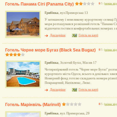
Готель Панама Сіті (Panama City)
0
/5
(
немає від
Грибівка
, вул.Приморська 13
У затишному і невеликому курортному селищі Гр
моря розташувався розкішний готель "Панама Сі
відпочити гостям в комфортабельних номерах з 
Докладніше
Готель на карті
Готель Чорне море Бугаз (Black Sea Bugaz)
0
/5
(
немає від
Грибівка
, Золотий Бугаз, Масив 17
Чотиризірковий готель "Чорне море Бугаз" розта
курортного міста Одеси, всього в декількох хви
Номерний фонд готелю складають номери різної ц
Покращений, Напівлюкс, Люкс.
Докладніше
Готель на карті
Готель Марінвіль (Marinvil)
0
/5
(
немає від
Грибівка
, вул. Приморська, 29