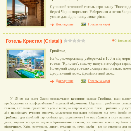
Сучасний затишний готель євро-класу "Енсенад
березі Чорноморського Узбережжя и готов Запро
умови для відпочинку люкс-рівня.
Докладніше
Готель на карті
Готель Кристал (Cristall)
0
/5
(
немає ві
Грибівка
,
На Чорноморському узбережжі в 100 м від моря
готель "Кристал", в якому панує атмосфера гармо
Номерний фонд готелю складається з таких номер
Дворівневий люкс, Двокімнатний люкс.
Докладніше
Готель на карті
У 15 км від міста Одеси розташувався
курортне
селище
Грибівка
, куди відпо
приїжджають на комфортабельний морський
відпочинок
. Відомим і улюбленим селищ
готелів
, а головне практично з усіх є вихід на широкі морські пляжі.
Грибівка
- це кут
або
пансіонату
туристи
зможуть милуватися морським пейзажем під літні фарби сп
Грибівка
і для сімейний пар, оскільки дно моря пологе і не має обривів, а пісок на пляж
день, завдяки послугам сервісів
бронювання готелів
, не виникне ніяких проблем
відпочинку
. Кафе, ресторани, дитячі атракціони, нічні клуби - все це створено для