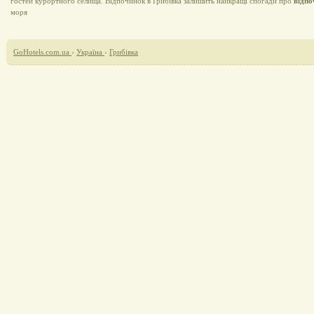
гостей курортного селища. Відпочинок в Грибівка залишить найкращі спогади про
відпо
моря
GoHotels.com.ua
›
Україна
›
Грибівка