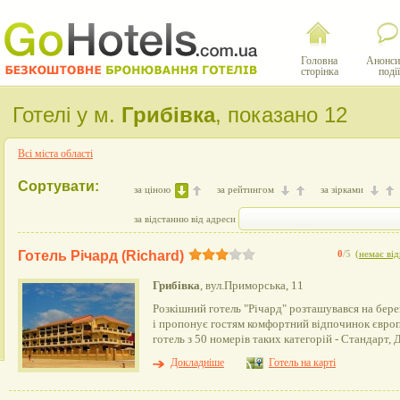
Головна
Анонси
сторінка
події
Готелі у м.
Грибівка
, показано 12
Всі міста області
Сортувати:
за ціною
за рейтингом
за зірками
за відстанню від адреси
Готель Річард (Richard)
0
/5
(
немає від
Грибівка
, вул.Приморська, 11
Розкішний готель "Річард" розташувався на бер
і пропонує гостям комфортний відпочинок європ
готель з 50 номерів таких категорій - Стандарт,
Докладніше
Готель на карті