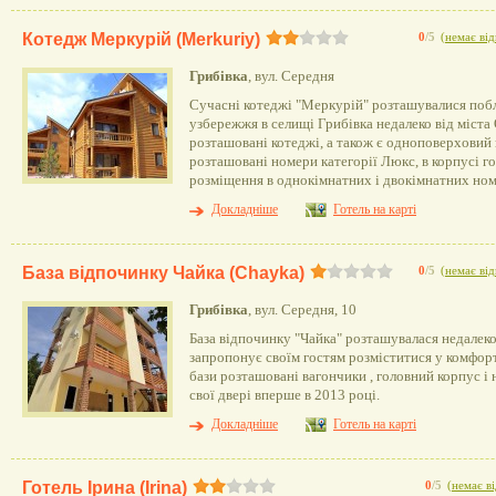
Котедж Меркурій (Merkuriy)
0
/5
(
немає від
Грибівка
, вул. Середня
Сучасні котеджі "Меркурій" розташувалися поб
узбережжя в селищі Грибівка недалеко від міста 
розташовані котеджі, а також є одноповерховий
розташовані номери категорії Люкс, в корпусі 
розміщення в однокімнатних і двокімнатних ном
Докладніше
Готель на карті
База відпочинку Чайка (Chayka)
0
/5
(
немає від
Грибівка
, вул. Середня, 10
База відпочинку "Чайка" розташувалася недалеко
запропонує своїм гостям розміститися у комфор
бази розташовані вагончики , головний корпус і 
свої двері вперше в 2013 році.
Докладніше
Готель на карті
Готель Ірина (Irina)
0
/5
(
немає ві