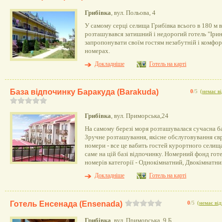
Грибівка
, вул. Польова, 4
У самому серці селища Грибівка всього в 180 м 
розташувався затишний і недорогий готель "Ірин
запропонувати своїм гостям незабутній і комфо
номерах.
Докладніше
Готель на карті
База відпочинку Баракуда (Barakuda)
0
/5
(
немає ві
Грибівка
, вул. Приморська,24
На самому березі моря розташувалася сучасна ба
Зручне розташування, якісне обслуговування єв
номери - все це вабить гостей курортного селищ
саме на цій базі відпочинку. Номерний фонд гот
номерів категорії - Однокімнатний, Двокімнатни
Докладніше
Готель на карті
Готель Енсенада (Ensenada)
0
/5
(
немає від
Грибівка
, вул. Приморська, 9 Б