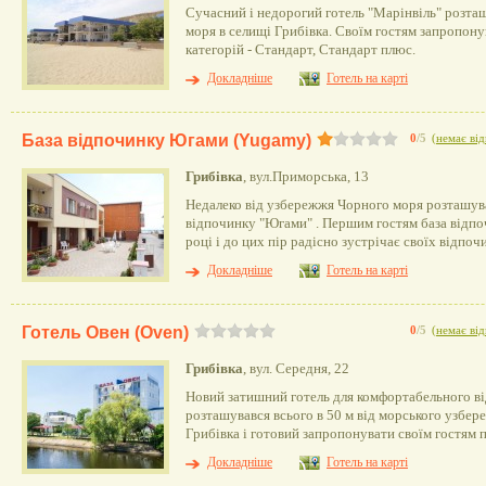
Сучасний і недорогий готель "Марінвіль" розта
моря в селищі Грибівка. Своїм гостям запропон
категорій - Стандарт, Стандарт плюс.
Докладніше
Готель на карті
База відпочинку Югами (Yugamy)
0
/5
(
немає від
Грибівка
, вул.Приморська, 13
Недалеко від узбережжя Чорного моря розташув
відпочинку "Югами" . Першим гостям база відпо
році і до цих пір радісно зустрічає своїх відпо
Докладніше
Готель на карті
Готель Овен (Oven)
0
/5
(
немає від
Грибівка
, вул. Середня, 22
Новий затишний готель для комфортабельного в
розташувався всього в 50 м від морського узбе
Грибівка і готовий запропонувати своїм гостям п
Докладніше
Готель на карті