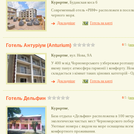
Курортне
, Будакская коса 6
Современный отель «РИФ» расположен в поселке
черного моря.
Докладніше
Готель на карті
Готель Антуріум (Anturium)
0
/5
(
нем
Курортне
, вул. Нова, 9А
У 400 м від Чорноморського узбережжя розташув
якому панує атмосфера гармонії і комфорту. Но
складається з кімнат таких цінових категорій -
Докладніше
Готель на карті
Готель Дельфин
0
/5
(
нем
Курортне
,
База отдыха «Дельфин» расположена в 100 метра
экологически чистых мест Черноморского побере
Уютные номера с видом на море оснащены всем
комфортного проживания.