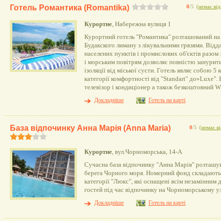
Готель Романтика (Romantika)
0
/5
(
немає від
Курортне
, Набережна вулиця 1
Курортний готель "Романтика" розташований на
Будакского лиману з лікувальними грязями. Відд
населених пунктів і промислових об'єктів разо
і морським повітрям дозволяє повністю занурит
ізоляції від міської суєти. Готель являє собою 5
категорії комфортності від "Standart" до»Luxe". 
телевізор і кондиціонер а також безкоштовний Wi
Докладніше
Готель на карті
База відпочинку Анна Марія (Anna Maria)
0
/5
(
немає ві
Курортне
, вул.Чорноморська, 14-А
Сучасна база відпочинку "Анна Марія" розташув
берега Чорного моря. Номерний фонд складають 
категорії "Люкс", які оснащені всім незамінним
гостей під час відпочинку на Чорноморському у
Докладніше
Готель на карті