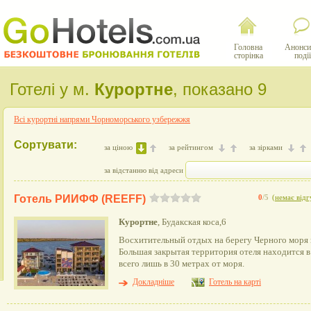
Головна
Анонси
сторінка
події
Готелі у м.
Курортне
, показано 9
Всі курортні напрями Чорноморського узбережжя
Сортувати:
за ціною
за рейтингом
за зірками
за відстанню від адреси
Готель РИИФФ (REEFF)
0
/5
(
немає відг
Курортне
, Будакская коса,6
Восхитительный отдых на берегу Черного моря
Большая закрытая территория отеля находится в
всего лишь в 30 метрах от моря.
Докладніше
Готель на карті