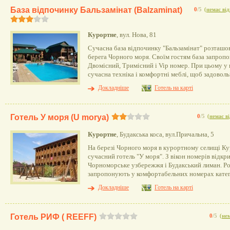
База відпочинку Бальзамінат (Balzaminat)
0
/5
(
немає від
Курортне
, вул. Нова, 81
Сучасна база відпочинку "Бальзамінат" розташов
берега Чорного моря. Своїм гостям база запропо
Двомісний, Тримісний і Vip номер. При цьому у
сучасна техніка і комфортні меблі, щоб задоволь
Докладніше
Готель на карті
Готель У моря (U morya)
0
/5
(
немає ві
Курортне
, Будакська коса, вул.Причальна, 5
На березі Чорного моря в курортному селищі К
сучасний готель "У моря". З вікон номерів відкр
Чорноморське узбережжя і Будакський лиман. Р
запропонують у комфортабельних номерах катег
Докладніше
Готель на карті
Готель РИФ ( REEFF)
0
/5
(
нем