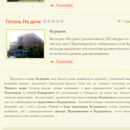
Докладніше
Готель На даче
0
/5
(
нем
Курортне
,
Коттедж «На даче» расположен в 200 метрах от 
чистых мест Черноморского побережья в селе К
коттедж предлагает посетителям разместиться 
всем необходимым для проживания.
Докладніше
Курортне селище
Курортне
вже багато років залишається відомий і улюблений зав
низькими цінами, лікувальної лиманської брудом. Саме все це створює позитивні 
Чорного моря
. Селище відоме своїми урвищами, з яких відкривається чудовий ви
Пансіонати
та
готелі Курортного
всі розташовані в близькості до моря, що зможут
напряму відпочинку. Досвідчений і привітний персонал в
готелях Курортного
допоможе
під час перебування на
відпочинок в Курортному
. Затишний селище з кожним роком від
компаній, але і сім'ї з дітьми.
Готелі
та
бази відпочинку Курортного
готові здивува
комфорту, але і демократичними
цінами
.
Відпочиваючи в Курортному
, гості змо
зануритися в світ спокою і гармонії.